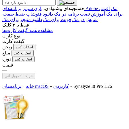
برنامه‌های Adobe مک
آفیس
جستجوهای پیشنهادی:
بازی سیمز
برای مک
آموزش نصب برنامه در مک
دانلود فتوشاپ
ضبط صفحه
نمایش در مک
فونت برای مک
دانلود منیجر برای مک
فقط با
۳ کلیک
مشاهده همه گیفت کارت‌ها
نوع کارت
گیفت کارت
ریجن
انتخاب کنید
مبلغ
انتخاب کنید
دوره
انتخاب کنید
قیمت
—
خرید + تحویل آنی
Synalyze It! Pro 1.26
»
کاربردی
»
برنامه‌های macOS
خانه
»