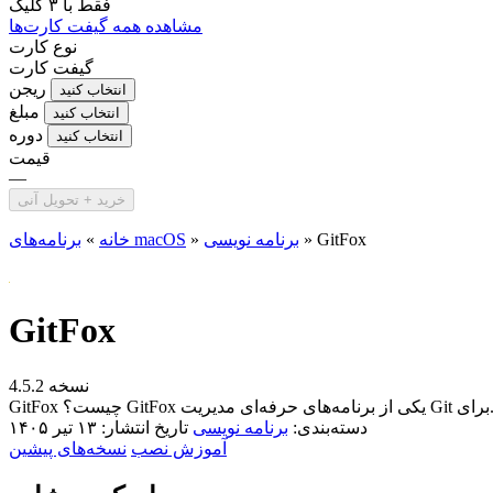
فقط با
۳ کلیک
مشاهده همه گیفت کارت‌ها
نوع کارت
گیفت کارت
ریجن
انتخاب کنید
مبلغ
انتخاب کنید
دوره
انتخاب کنید
قیمت
—
خرید + تحویل آنی
GitFox
»
برنامه نویسی
»
برنامه‌های macOS
خانه
»
GitFox
نسخه 4.5.2
یریت Git برای...
دسته‌بندی:
برنامه نویسی
تاریخ انتشار: ۱۳ تیر ۱۴۰۵
آموزش نصب
نسخه‌های پیشین