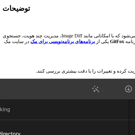
توضیحات
یکی از برنامه‌های حرفه‌ای مدیریت Git برای مک macOS است. GitFox یک Git Client سریع، سبک و قدرتمند برای macOS محسوب می‌شود که با امکاناتی مانند Image Diff، مدیریت چند هویت، جستجوی
GitFox
یکی از
برنامه‌های برنامه‌نویسی برای مک
در سایت مک