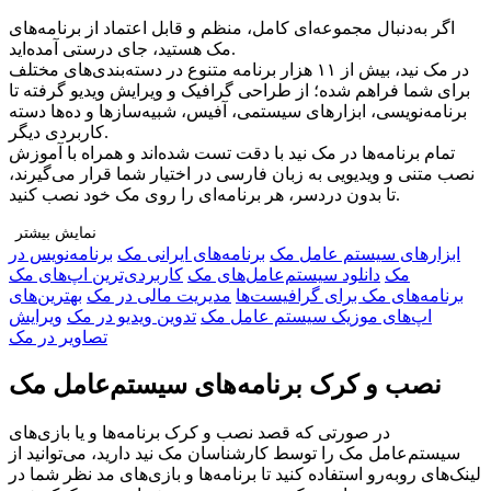
اگر به‌دنبال مجموعه‌ای کامل، منظم و قابل اعتماد از برنامه‌های
مک هستید، جای درستی آمده‌اید.
در مک نید، بیش از ۱۱ هزار برنامه متنوع در دسته‌بندی‌های مختلف
برای شما فراهم شده؛ از طراحی گرافیک و ویرایش ویدیو گرفته تا
برنامه‌نویسی، ابزارهای سیستمی، آفیس، شبیه‌سازها و ده‌ها دسته
کاربردی دیگر.
تمام برنامه‌ها در مک نید با دقت تست شده‌اند و همراه با آموزش
نصب متنی و ویدیویی به زبان فارسی در اختیار شما قرار می‌گیرند،
تا بدون دردسر، هر برنامه‌ای را روی مک خود نصب کنید.
نمایش بیشتر
ابزار‌های سیستم عامل مک
برنامه‌های ایرانی مک
برنامه‌نویس در
چرا مک نید را انتخاب کنید؟
مک
دانلود سیستم‌عامل‌های مک
کاربردی‌ترین اپ‌های مک
🔹 تنوع بی‌نظیر: دسترسی به هزاران برنامه در دسته‌بندی‌های
برنامه‌های مک برای گرافیست‌ها
مدیریت مالی در مک
بهترین‌های
مختلف برای هر نوع نیاز
اپ‌های موزیک سیستم عامل مک
تدوین ویدیو در مک
ویرایش
🔹 راهنمای نصب کامل: آموزش قدم‌به‌قدم متنی و ویدیویی برای هر
تصاویر در مک
برنامه
🔹 پشتیبانی اختصاصی و نصب رایگان: اگر به مشکلی برخوردید، تیم
نصب و کرک برنامه‌های سیستم‌عامل مک
ما همراه شماست
🔹 جامعه‌ی کاربران مک نید: ارتباط با کاربران دیگر، دریافت
در صورتی که قصد نصب و کرک برنامه‌ها و یا بازی‌های
تجربه‌ها و پرسش و پاسخ
سیستم‌عامل مک را توسط کارشناسان مک نید دارید، می‌توانید از
🔹 بروزرسانی مداوم: اضافه شدن برنامه‌های جدید و محبوب
لینک‌های رو‌به‌رو استفاده کنید تا برنامه‌ها و بازی‌های مد نظر شما در
به‌صورت منظم