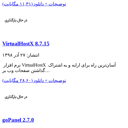
توضیحات + دانلود (۱۱,۳۱ مگابایت)
VirtualHostX 8.7.15
انتشار: ۲۷ آذر ۱۳۹۸
نرم افزار VirtualHostX آسان‌ترین راه برای ارایه و به اشتراک
گذاشتن صفحات وب بر…
توضیحات + دانلود (۲۸,۶۰ مگابایت)
goPanel 2.7.0