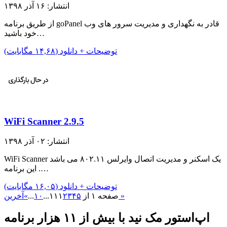
انتشار: ۱۶ آذر ۱۳۹۸
از طریق برنامه goPanel قادر به نگهداری و مدیریت سرور های وب
خود باشید…
توضیحات + دانلود (۱۴,۶۸ مگابایت)
WiFi Scanner 2.9.5
انتشار: ۰۲ آذر ۱۳۹۸
WiFi Scanner یک اسکنر و مدیریت اتصال وایرلس ۸۰۲.۱۱ می باشد
. این برنامه…
توضیحات + دانلود (۱۶,۰۵ مگابایت)
آخرین »
صفحه ۱ از ۱۱
۵
۴
۳
۲
۱
...
۱۰
...
»
اپ‌استور مک نید با بیش از ۱۱ هزار برنامه