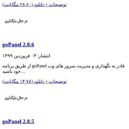
توضیحات + دانلود (۲۸,۶۰ مگابایت)
goPanel 2.8.6
انتشار: ۰۳ فروردین ۱۳۹۹
از طریق برنامه goPanel قادر به نگهداری و مدیریت سرور های وب
خود باشید…
توضیحات + دانلود (۱۴,۷۸ مگابایت)
goPanel 2.8.5