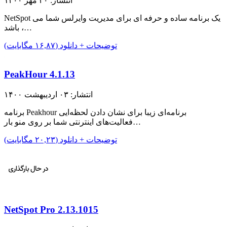
انتشار: ۲۰ مهر ۱۴۰۰
NetSpot یک برنامه ساده و حرفه ای برای مدیریت وایرلس شما می
باشد ،…
توضیحات + دانلود (۱۶,۸۷ مگابایت)
PeakHour 4.1.13
انتشار: ۰۳ اردیبهشت ۱۴۰۰
برنامه Peakhour برنامه‌ای زیبا برای نشان دادن لحظه‌ایی
فعالیت‌های اینترنتی شما بر روی منو بار…
توضیحات + دانلود (۲۰,۲۳ مگابایت)
NetSpot Pro 2.13.1015