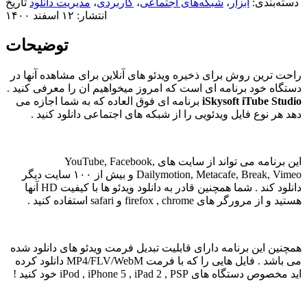
دسته‌بندی:
ابزار
،
شبکه‌های اجتماعی
،
کاربردی
،
مدیریت دانلود
تاریخ
انتشار: ۱۲ اسفند ۱۴۰۰
توضیحات
راحت ترین روش برای ذخیره ویدئو های آنلاین برای مشاهده آنها در
دستگاه خود برنامه ای است که امروز میخواهیم ان را معرفی کنید .
iSkysoft iTube Studio
برنامه ای فوق العاده که به شما اجازه می
دهد هر نوع فایل ویدئویی را از شبکه های اجتماعی دانلود کنید .
این برنامه می تواند از سایت های YouTube, Facebook,
Dailymotion, Metacafe, Break, Vimeo و بیش از ۱۰۰ سایت دیگر
دانلود کند . شما همچنین قادر به دانلود ویدئو ها با کیفیت HD آنها
هستید و از مرورگر های firefox , chrome و safari استفاده کنید .
همچنین این برنامه دارای قابلیت تبدیل فرمت ویدئو های دانلود شده
می باشد . فایل هایی را که با فرمت MP4/FLV/WebM دانلود کرده
اید مخصوص دستگاه های iPod , iPhone 5 , iPad 2 , PSP خود کنید !