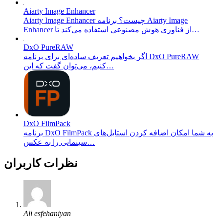
Aiarty Image Enhancer
Aiarty Image Enhancer چیست؟ برنامه Aiarty Image
Enhancer از فناوری هوش مصنوعی استفاده می‌کند تا…
DxO PureRAW
اگر بخواهیم تعریف ساده‌ای برای برنامه DxO PureRAW
کنیم، می‌توان گفت که این…
DxO FilmPack
برنامه DxO FilmPack به شما امکان اضافه کردن استایل‌های
سینمایی را به عکس…
نظرات کاربران
Ali esfehaniyan