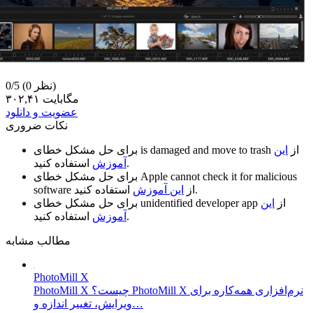
(0 نظر)
0/5
۳۰۲,۴۱ مگابایت
عضویت و دانلود
نکات ضروری
از
این
is damaged and move to trash
برای حل مشکل خطای
استفاده کنید.
آموزش
Apple cannot check it for malicious
برای حل مشکل خطای
استفاده کنید.
از
این آموزش
software
از
این
unidentified developer app
برای حل مشکل خطای
استفاده کنید.
آموزش
مطالب مشابه
PhotoMill X
PhotoMill X چیست؟ PhotoMill X نرم‌افزاری همه‌کاره برای
ویرایش، تغییر اندازه و…