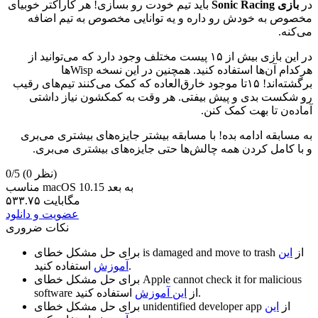
در
بازی Sonic Racing
باید تیم خودت رو بسازی! هر کاراکتر خوبیای
مخصوص به خودش رو داره و یه توانایی مخصوص به تیم اضافه
می‌کنه.
در این بازی بیش از ۱۵ پیست مختلف وجود دارد که می‌توانید از
هرکدام آن‌ها استفاده کنید. همچنین در این نسخه Wispها
برگشته‌اند! ۱۵تا موجود خارق‌العاده که کمک می‌کنند تیم‌های رقیب
رو شکست بدی و پیش بیفتی. هر وقت به کمکشون نیاز داشتی
آماده‌ن تا بهت کمک کنن.
به مسابقه ادامه بده! با مسابقه بیشتر جایزه‌های بیشتری می‌بری
و با کامل کردن همه چالش‌ها حتی جایزه‌های بیشتری می‌بری.
(0 نظر)
0/5
مناسب macOS 10.15 به بعد
۵۳۳.۷۵ مگابایت
عضویت و دانلود
نکات ضروری
از
این
is damaged and move to trash
برای حل مشکل خطای
استفاده کنید.
آموزش
Apple cannot check it for malicious
برای حل مشکل خطای
استفاده کنید.
از
این آموزش
software
از
این
unidentified developer app
برای حل مشکل خطای