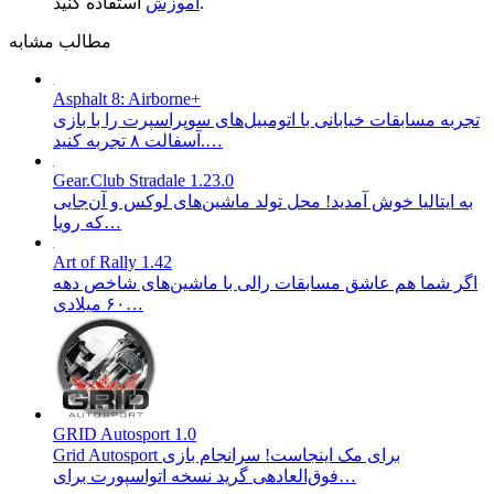
استفاده کنید.
آموزش
مطالب مشابه
Asphalt 8: Airborne+
تجربه مسابقات خیابانی با اتومبیل‌های سوپراسپرت را با بازی
آسفالت ۸ تجربه کنید.…
Gear.Club Stradale 1.23.0
به ایتالیا خوش آمدید! محل تولد ماشین‌های لوکس و آن‌جایی
که رویا…
Art of Rally 1.42
اگر شما هم عاشق مسابقات رالی با ماشین‌های شاخص دهه
۶۰ میلادی…
GRID Autosport 1.0
Grid Autosport برای مک اینجاست! سرانجام بازی
فوق‌العادهی گرید نسخه اتواسپورت برای…