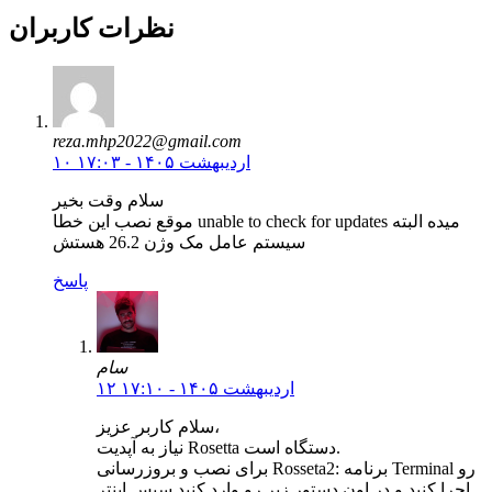
نظرات کاربران
reza.mhp2022@gmail.com
۱۰ اردیبهشت ۱۴۰۵ - ۱۷:۰۳
سلام وقت بخیر
موقع نصب این خطا unable to check for updates میده البته
سیستم عامل مک وژن 26.2 هستش
پاسخ
سام
۱۲ اردیبهشت ۱۴۰۵ - ۱۷:۱۰
سلام کاربر عزیز،
نیاز به آپدیت Rosetta دستگاه است.
برای نصب و بروزرسانی Rosseta2: برنامه Terminal رو
اجرا کنید و در اون دستور زیر رو وارد کنید سپس اینتر