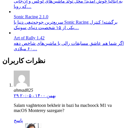
به ایتالیا خوش آمدید! محل تولد ماشین‌های لوکس و آن‌جایی
که رویا…
Sonic Racing 2.1.0
سریع‌ترین جوجه‌تیغی دنیا با Sonic Racing برگشته! کنترل
یکی از ۱۵ شخصیت دنیای سونیک…
Art of Rally 1.42
اگر شما هم عاشق مسابقات رالی با ماشین‌های شاخص دهه
۶۰ میلادی…
نظرات کاربران
ahmad825
۲۹ بهمن ۱۴۰۰ - ۲۰:۰۵
Salam vaghtetoon bekheir in bazi ba macboock M1 va
macOS Monterey sazegare?
پاسخ