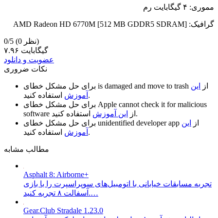
مموری: ۴ گیگابایت رم
گرافیک: AMD Radeon HD 6770M [512 MB GDDR5 SDRAM]
(0 نظر)
0/5
۷.۹۶ گیگابایت
عضویت و دانلود
نکات ضروری
از
این
is damaged and move to trash
برای حل مشکل خطای
استفاده کنید.
آموزش
Apple cannot check it for malicious
برای حل مشکل خطای
استفاده کنید.
از
این آموزش
software
از
این
unidentified developer app
برای حل مشکل خطای
استفاده کنید.
آموزش
مطالب مشابه
Asphalt 8: Airborne+
تجربه مسابقات خیابانی با اتومبیل‌های سوپراسپرت را با بازی
آسفالت ۸ تجربه کنید.…
Gear.Club Stradale 1.23.0