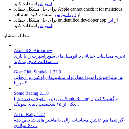
استفاده کنید.
آموزش
Apple cannot check it for malicious
برای حل مشکل خطای
استفاده کنید.
از
این آموزش
software
از
این
unidentified developer app
برای حل مشکل خطای
استفاده کنید.
آموزش
مطالب مشابه
Asphalt 8: Airborne+
تجربه مسابقات خیابانی با اتومبیل‌های سوپراسپرت را با بازی
آسفالت ۸ تجربه کنید.…
Gear.Club Stradale 1.23.0
به ایتالیا خوش آمدید! محل تولد ماشین‌های لوکس و آن‌جایی
که رویا…
Sonic Racing 2.1.0
سریع‌ترین جوجه‌تیغی دنیا با Sonic Racing برگشته! کنترل
یکی از ۱۵ شخصیت دنیای سونیک…
Art of Rally 1.42
اگر شما هم عاشق مسابقات رالی با ماشین‌های شاخص دهه
۶۰ میلادی…