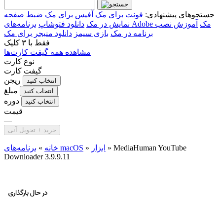
جستجوهای پیشنهادی:
فونت برای مک
آفیس برای مک
ضبط صفحه
برنامه‌های Adobe مک
آموزش نصب
نمایش در مک
دانلود فتوشاپ
برنامه در مک
بازی سیمز
دانلود منیجر برای مک
فقط با
۳ کلیک
مشاهده همه گیفت کارت‌ها
نوع کارت
گیفت کارت
ریجن
انتخاب کنید
مبلغ
انتخاب کنید
دوره
انتخاب کنید
قیمت
—
خرید + تحویل آنی
MediaHuman YouTube
»
ابزار
»
برنامه‌های macOS
خانه
»
Downloader 3.9.9.11