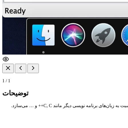
1
/
1
توضیحات
رنامه نویسی دیگر مانند C, C++ و … می‌سازد.