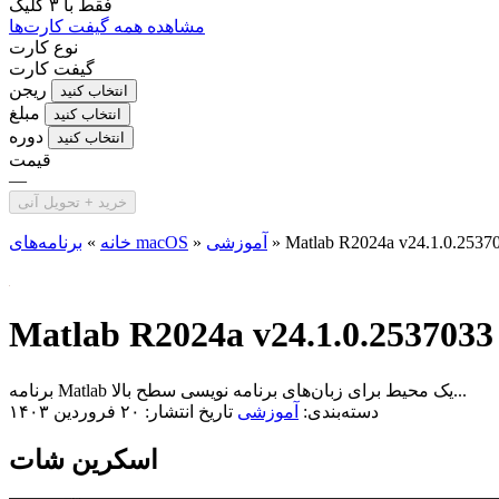
فقط با
۳ کلیک
مشاهده همه گیفت کارت‌ها
نوع کارت
گیفت کارت
ریجن
انتخاب کنید
مبلغ
انتخاب کنید
دوره
انتخاب کنید
قیمت
—
خرید + تحویل آنی
Matlab R2024a v24.1.0.253703
»
آموزشی
»
برنامه‌های macOS
خانه
»
Matlab R2024a v24.1.0.2537033 
برنامه Matlab یک محیط برای زبان‌های برنامه نویسی سطح بالا...
دسته‌بندی:
آموزشی
تاریخ انتشار: ۲۰ فروردین ۱۴۰۳
اسکرین شات