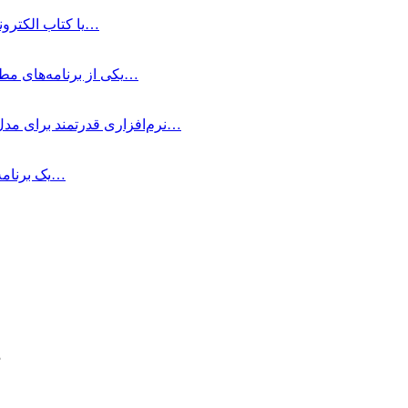
Vellum چیست؟ Vellum یک ابزار ساخت eBook یا کتاب الکترونیک است که به…
EndNote چیست؟ EndNote یکی از برنامه‌های مطرح مدیریت اطلاعات و اسناد برای…
Rhino چیست؟ Rhino نرم‌افزاری قدرتمند برای مدل‌سازی سه‌بعدی و طراحی صنعتی است…
Flashcard Hero یک برنامه آموزشی است که به شما امکان ساخت فلش…
م