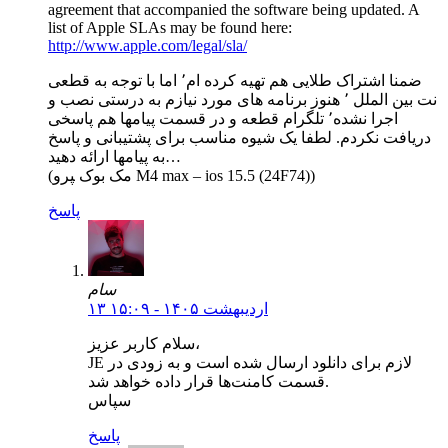
agreement that accompanied the software being updated. A
list of Apple SLAs may be found here:
http://www.apple.com/legal/sla/
ضمنا اشتراک طلایی هم تهیه کرده ام٬ اما با توجه به قطعی
نت بین الملل ٬ هنوز برنامه های مورد نیازم به درستی نصب و
اجرا نشده٬ تلگرام قطعه و در قسمت پیامها هم پاسخی
دریافت نکردم. لطفا یک شیوه مناسب برای پشتیبانی و پاسخ
به پیامها ارائه دهید…
(مک بوک ‍پرو M4 max – ios 15.5 (24F74))
پاسخ
سام
۱۳ اردیبهشت ۱۴۰۵ - ۱۵:۰۹
سلام کاربر عزیز،
JE لازم برای دانلود ارسال شده است و به زودی در
قسمت کامنت‌ها قرار داده خواهد شد.
سپاس
پاسخ