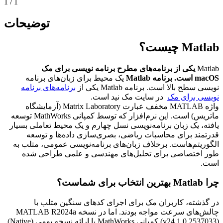
1
/
1
توضیحات
Matlab چیست؟
Matlab
یکی از برنامه‌های مطرح برنامه نویسی برای مک
macOS است. برنامه Matlab
یک محیط برای زبان‌های برنامه
نویسی سطح بالا است. برنامه Matlab یکی از
برنامه‌های برنامه
نویسی برای مک
در سایت مک نید است.
واژه
MATLAB
مخفف عبارت
Matrix Laboratory
(آزمایشگاه
ماتریس) است. این نرم‌افزار که توسط کمپانی
MathWorks
توسعه
یافته، یک زبان برنامه‌نویسی نسل چهارم و یک محیط تعاملی بسیار
قدرتمند برای محاسبات ریاضی، بصری‌سازی داده‌ها و توسعه
الگوریتم‌هاست. برخلاف زبان‌های برنامه‌نویسی عمومی، متلب به
طور اختصاصی برای تحلیل‌های مهندسی و علمی طراحی شده
است.
چرا Matlab بهترین انتخاب برای شماست؟
در گذشته، کاربران مک برای اجرای کدهای سنگین متلب با
چالش‌های سرعت مواجه بودند. اما در نسخه
MATLAB R2024a
(v24.1.0.2537033)
کمپانی
MathWorks
با ارائه نسخه بومی (
Native
)