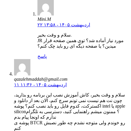
Mini.M
۲۲ اردیبهشت ۱۴۰۵ - ۱۳:۵۸
سلام و وقت بخیر.
JR مورد نیاز آماده شد؟ توی همین صفحه قرار
میدین؟ یا صفحه دیگه ای رو باید چک کنم؟
پاسخ
qazalehmaddah@gmail.com
۱۱ اردیبهشت ۱۴۰۵ - ۱۱:۳۶
سلام و وقت بخیر، کاش آموزش نصب این برنامه رو بذارید،
چون نت هم نیست نمی تونم سرچ کنم، الان بعد از دانلود و
اکسترکت، کدوم فایل رو باید نصب کنم؟ پوشه intel یا apple
silicon؟ ممنون میشم راهنمایی کنید، دسترسی به تلگرام
ندارم که اونجا پیام بدم
پوشه ی BTCR رو خوندم ولی متوجه نشدم چه طور نصبش
کنم