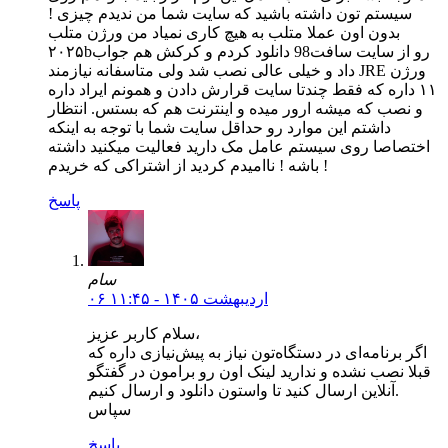
سیستم تون داشته باشید که سایت شما من ندیدم چیزی !
بدون اون عملا متلب به هیچ کاری نمیاد من ورژن متلب
۲۰۲۵bرو از سایت سافت98 دانلود کردم و کرکش هم جواب
داد و خیلی عالی نصب شد ولی متاسفانه نیازمند JRE ورژن
۱۱ داره که فقط چندتا سایت قرارش دادن و همونم ایراد داره
و نصب که میشه ارور میده و اینترنت هم که بستس. انتظار
داشتم این موارد رو حداقل سایت شما با توجه به اینکه
اختصاصا روی سیستم عامل مک دارید فعالیت میکنید داشته
باشه ! ناامیدم کردید از اشتراکی که خریدم !
پاسخ
سام
۰۶ اردیبهشت ۱۴۰۵ - ۱۱:۴۵
سلام کاربر عزیز،
اگر برنامه‌ای در دستگاه‌تون نیاز به پیش‌نیازی داره که
قبلا نصب نشده و ندارید لینک اون رو برامون در گفتگو
آنلاین ارسال کنید تا واستون دانلود و ارسال کنیم.
سپاس
پاسخ