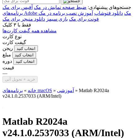
جستجوهای پیشنهادی:
ضبط صفحه نمایش در مک
آفیس برای مک
برنامه‌های Adobe مک
دانلود فتوشاپ
آموزش نصب برنامه در مک
فونت برای مک
بازی سیمز
دانلود منیجر برای مک
فقط با
۳ کلیک
مشاهده همه گیفت کارت‌ها
نوع کارت
گیفت کارت
ریجن
انتخاب کنید
مبلغ
انتخاب کنید
دوره
انتخاب کنید
قیمت
—
خرید + تحویل آنی
Matlab R2024a
»
آموزشی
»
برنامه‌های macOS
خانه
»
v24.1.0.2537033 (ARM/Intel)
Matlab R2024a
v24.1.0.2537033 (ARM/Intel)