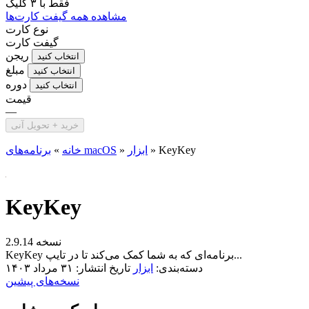
فقط با
۳ کلیک
مشاهده همه گیفت کارت‌ها
نوع کارت
گیفت کارت
ریجن
انتخاب کنید
مبلغ
انتخاب کنید
دوره
انتخاب کنید
قیمت
—
خرید + تحویل آنی
KeyKey
»
ابزار
»
برنامه‌های macOS
خانه
»
KeyKey
نسخه 2.9.14
KeyKey برنامه‌ای که به شما کمک می‌کند تا در تایپ...
دسته‌بندی:
ابزار
تاریخ انتشار: ۳۱ مرداد ۱۴۰۳
نسخه‌های پیشین