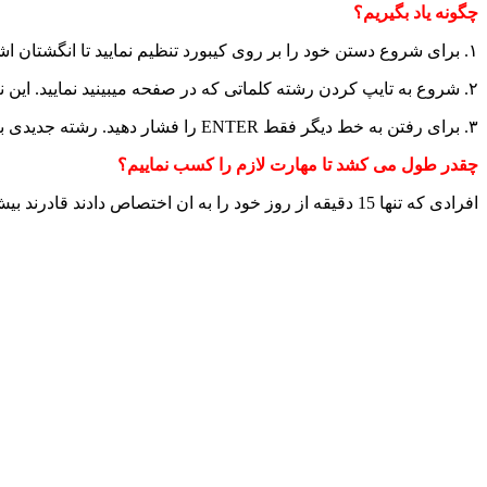
چگونه یاد بگیریم؟
۱. برای شروع دستن خود را بر روی کیبورد تنظیم نمایید تا انگشتان اشاره تان بر روی کلمات "F" و "J" قرار گیرد.
۲. شروع به تایپ کردن رشته کلماتی که در صفحه میبینید نمایید. این نکته ضروری است که به کیبورد خود نگاه نکنید.
۳. برای رفتن به خط دیگر فقط ENTER را فشار دهید. رشته جدیدی بر پایه error های قبلی شکل می گیرد.
چقدر طول می کشد تا مهارت لازم را کسب نماییم؟
افرادی که تنها 15 دقیقه از روز خود را به ان اختصاص دادند قادرند بیش از ۶۰ کلمه را در مدت زمان 1 دقیقه در طی چند هفته تایپ نمایند.