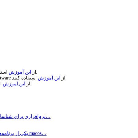
استفاده کنید.
از
این آموزش
استفاده کنید.
از
این آموزش
ftware
استفاده کنید.
از
این آموزش
WhatCable Pro چیست و چه کاربردی دارد؟ WhatCable Pro نرم‌افزاری برای شناسایی…
BetterZip چیست؟ BetterZip یکی از برنامه‌های مطرح مدیریت فایل برای مک macos…