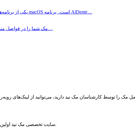
AlDente Pro چیست؟ AlDente Pro یکی از برنامه‌های مدیریت باتری برای مک macOS است. برنامه AlDente…
LookAway چیست؟ LookAway مک شما را در فواصل منظم به حالت استراحت می‌برد…
ک را توسط کارشناسان مک نید دارید، می‌توانید از لینک‌های رو‌به‌رو ا
سایت تخصصی مک نید اولین مرجع سیستم‌عامل مک و برترین منبع دستگاه‌های اپل در ایران است.