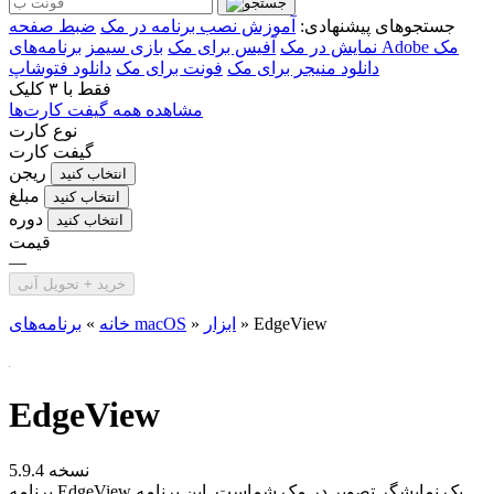
جستجوهای پیشنهادی:
آموزش نصب برنامه در مک
ضبط صفحه
برنامه‌های Adobe مک
نمایش در مک
آفیس برای مک
بازی سیمز
دانلود منیجر برای مک
فونت برای مک
دانلود فتوشاپ
فقط با
۳ کلیک
مشاهده همه گیفت کارت‌ها
نوع کارت
گیفت کارت
ریجن
انتخاب کنید
مبلغ
انتخاب کنید
دوره
انتخاب کنید
قیمت
—
خرید + تحویل آنی
EdgeView
»
ابزار
»
برنامه‌های macOS
خانه
»
EdgeView
نسخه 5.9.4
برنامه EdgeView یک نمایشگر تصویر در مک شماست. این برنامه