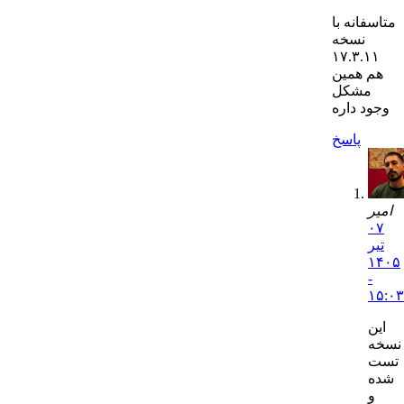
متاسفانه با
نسخه
۱۷.۳.۱۱
هم همین
مشکل
وجود داره
پاسخ
امیر
۰۷
تیر
۱۴۰۵
-
۱۵:۰۳
این
نسخه
تست
شده
و