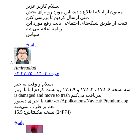
سلام کاربر عزیز،
ممنون از اینکه اطلاع دادید، این مورد رو برای بخش
فنی ارسال کردیم تا بررسی کنن.
نتیجه از طریق شبکه‌های اجتماعی بابت رفع مورد این
برنامه اعلام می‌شه.
سپاس
پاسخ
Amirsadjad
۰۴ خرداد ۱۴۰۴ - ۲۳:۲۵
سلام و وقت به خیر،
سه نسخه ۱۷.۲.۶ ، ۱۷.۲.۴ و ۱۷.۱.۹ رو تست کردم اما با ارور
is damaged and move to trash دریافت می‌کنم.
با اجرای دستور xattr -cr /Applications/Navicat\ Premium.app
هم بر طرف نمی‌شه.
نسخه مکینتاش: 15.5 (24F74)
پاسخ