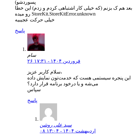
پسوردشو)
بعد هم ک بزنم (که خیلی کار اشتباهی کردم و زدم) این خطا
رو میده StoreKit.StoreKitError.unknown
خیلی حرکت عجیبیه
پاسخ
سام
۲۶ فروردین ۱۴۰۴ - ۱۷:۳۱
سلام کاربر عزیز،
این پنجره سیستمی هست که خدمت‌تون نمایش داده
می‌شه و یا درخود برنامه قرار دارد؟
سپاس
پاسخ
سید علی روشن
۰۸ اردیبهشت ۱۴۰۴ - ۱۳:۰۴