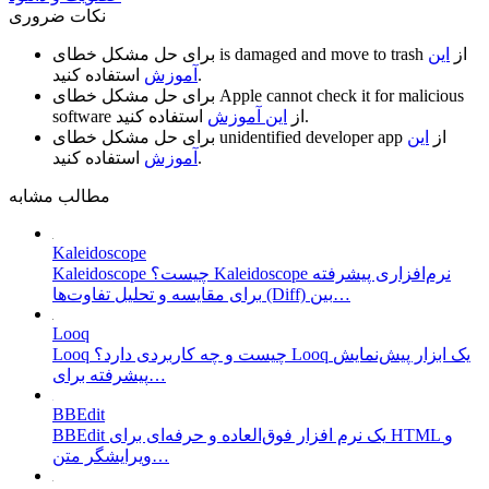
نکات ضروری
از
این
is damaged and move to trash
برای حل مشکل خطای
استفاده کنید.
آموزش
Apple cannot check it for malicious
برای حل مشکل خطای
استفاده کنید.
از
این آموزش
software
از
این
unidentified developer app
برای حل مشکل خطای
استفاده کنید.
آموزش
مطالب مشابه
Kaleidoscope
Kaleidoscope چیست؟ Kaleidoscope نرم‌افزاری پیشرفته
برای مقایسه و تحلیل تفاوت‌ها (Diff) بین…
Looq
Looq چیست و چه کاربردی دارد؟ Looq یک ابزار پیش‌نمایش
پیشرفته برای…
BBEdit
BBEdit یک نرم افزار فوق‌العاده و حرفه‌ای برای HTML و
ویرایشگر متن…