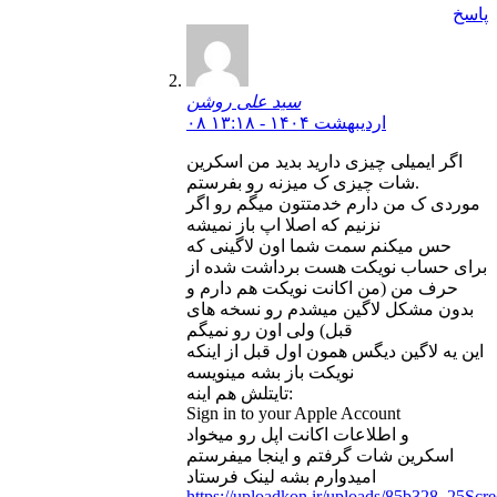
پاسخ
سید علی روشن
۰۸ اردیبهشت ۱۴۰۴ - ۱۳:۱۸
اگر ایمیلی چیزی دارید بدید من اسکرین
شات چیزی ک میزنه رو بفرستم.
موردی ک من دارم خدمتتون میگم رو اگر
نزنیم که اصلا اپ باز نمیشه
حس میکنم سمت شما اون لاگینی که
برای حساب نویکت هست برداشت شده از
حرف من (من اکانت نویکت هم دارم و
بدون مشکل لاگین میشدم رو نسخه های
قبل) ولی اون رو نمیگم
این یه لاگین دیگس همون اول قبل از اینکه
نویکت باز بشه مینویسه
تایتلش هم اینه:
Sign in to your Apple Account
و اطلاعات اکانت اپل رو میخواد
اسکرین شات گرفتم و اینجا میفرستم
امیدوارم بشه لینک فرستاد
https://uploadkon.ir/uploads/85b328_25Scre