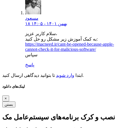
مسعود
۱۸ بهمن ۱۴۰۱ - ۱۴:۰۵
سلام کاربر عزیز،
به کمک آموزش زیر مشکل رو حل کنید:
https://macneed.ir/cant-be-opened-because-apple-
cannot-check-it-for-malicious-software/
سپاس
پاسخ
تا بتوانید دیدگاهی ارسال کنید.
ابتدا
وارد شوید
لینک‌های دانلود
×
بستن
نصب و کرک برنامه‌های سیستم‌عامل مک