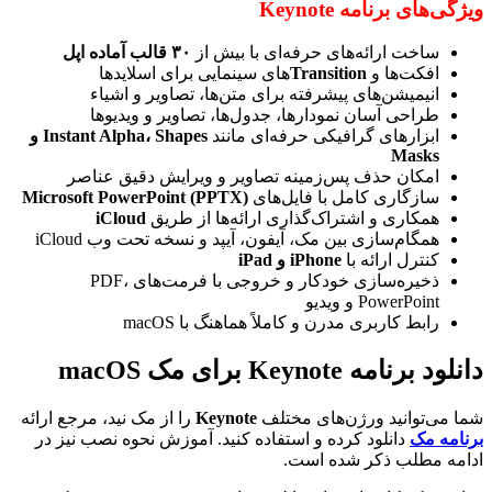
ویژگی‌های برنامه Keynote
ساخت ارائه‌های حرفه‌ای با بیش از
۳۰ قالب آماده اپل
افکت‌ها و
Transition
‌های سینمایی برای اسلایدها
انیمیشن‌های پیشرفته برای متن‌ها، تصاویر و اشیاء
طراحی آسان نمودارها، جدول‌ها، تصاویر و ویدیوها
ابزارهای گرافیکی حرفه‌ای مانند
Instant Alpha، Shapes و
Masks
امکان حذف پس‌زمینه تصاویر و ویرایش دقیق عناصر
سازگاری کامل با فایل‌های
Microsoft PowerPoint (PPTX)
همکاری و اشتراک‌گذاری ارائه‌ها از طریق
iCloud
همگام‌سازی بین مک، آیفون، آیپد و نسخه تحت وب iCloud
کنترل ارائه با
iPhone و iPad
ذخیره‌سازی خودکار و خروجی با فرمت‌های PDF،
PowerPoint و ویدیو
رابط کاربری مدرن و کاملاً هماهنگ با macOS
دانلود برنامه Keynote برای مک macOS
شما می‌توانید ورژن‌های مختلف
Keynote
را از مک نید، مرجع ارائه
برنامه مک
دانلود کرده و استفاده کنید. آموزش نحوه نصب نیز در
ادامه مطلب ذکر شده است.