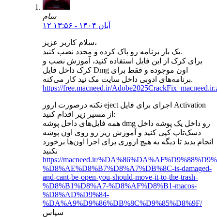
سام
۱۲ آبان ۱۴۰۴ - ۱۳:۵۶
سلام کاربر عزیز،
یک بار برنامه رو پاک کرده و مجدد نصب کنید.
برای کرک از این فایل استفاده کنید، آموزش نصب و
کرک داخل فایل Dmg اون موجوده و فقط برای
برنامه‌های ادوبی داخل سایت مک نید کار می‌کنه.
https://free.macneed.ir/Adobe2025CrackFix_macneed.ir.
نکته درصورت ارور eject اجرای برای فایل Activation
از مسیر زیر اقدام کنید:
همه فایل‌های داخل پوشه dmg رو داخل یک پوشه داخل
دسک‌تاپ کپی کنید و آموزش زیر رو روی اون پوشه
انجام بدید تا دیگه به هیچ اروری برای اجرا اون‌ها برخورد
نکنید
https://macneed.ir/%DA%86%DA%AF%D9%88%D9
%D8%AE%D8%B7%D8%A7%DB%8C-is-damaged-
and-cant-be-open-you-should-move-it-to-the-trash-
%D8%B1%D8%A7-%D8%AF%D8%B1-macos-
%D8%AD%D9%84-
%DA%A9%D9%86%DB%8C%D9%85%D8%9F/
سپاس