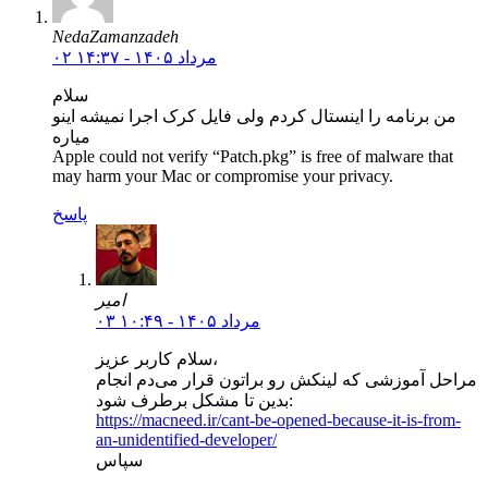
NedaZamanzadeh
۰۲ مرداد ۱۴۰۵ - ۱۴:۳۷
سلام
من برنامه را اینستال کردم ولی فایل کرک اجرا نمیشه اینو
میاره
Apple could not verify “Patch.pkg” is free of malware that
may harm your Mac or compromise your privacy.
پاسخ
امیر
۰۳ مرداد ۱۴۰۵ - ۱۰:۴۹
سلام کاربر عزیز،
مراحل آموزشی که لینکش رو براتون قرار می‌دم انجام
بدین تا مشکل برطرف شود:
https://macneed.ir/cant-be-opened-because-it-is-from-
an-unidentified-developer/
سپاس