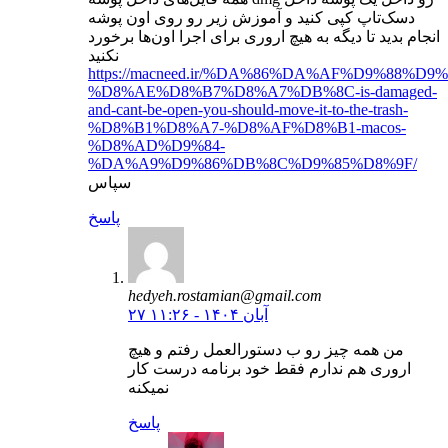
دسک‌تاپ کپی کنید و آموزش زیر رو روی اون پوشه
انجام بدید تا دیگه به هیچ اروری برای اجرا اون‌ها برخورد
نکنید
https://macneed.ir/%DA%86%DA%AF%D9%88%D9
%D8%AE%D8%B7%D8%A7%DB%8C-is-damaged-
and-cant-be-open-you-should-move-it-to-the-trash-
%D8%B1%D8%A7-%D8%AF%D8%B1-macos-
%D8%AD%D9%84-
%DA%A9%D9%86%DB%8C%D9%85%D8%9F/
سپاس
پاسخ
hedyeh.rostamian@gmail.com
۲۷ آبان ۱۴۰۴ - ۱۱:۲۶
من همه چیز رو ب دستورالعمل رفتم و هیچ
اروری هم ندارم فقط خود برنامه درست کار
نمیکنه
پاسخ