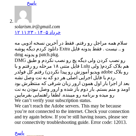
پاسخ
solarism.ir@gmail.com
۱۲ خرداد ۱۴۰۵ - ۱۱:۲۳
سلام همه مراجل رو رفتم. فقط در آخرین نسخه ادوبی مه
دانلود کردم دیگه پوشه Extra و .. نیست . فقط یدونه فایل
dmg و یدونه patch.pkg.
DMG رو نصب کردن ولی دیگه پچ رو نصب نکردم و طبق
فایل متنی ۱۸ مرحله رو رفتم و با Lulu هم بلاک کردم( ولی
ویدیو آموزش رو پیدا نکردن) رفتم کل فولدر adobe رو بلاک
ردم با فایل اجرایی اصلی هر دو که به نت وصل نشه.
بعد از اجرا بار اول همون ارور زبان شرقی که منتظرش بود
اومد و منم بستم. بار دوم باز شده و ارور وصل نبودن به نت
رو میده و برنامه رو میبنده. لطفا راهنمایی بفرمایین
We can’t verify your subscription status.
We can’t reach the Adobe servers. This may be because
you’re not connected to the internet. Check your connection
and try again below. If you’re still having issues, please see
our connectivity troubleshooting guide. Error code: 12013.
پاسخ