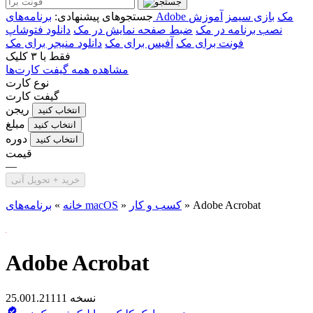
برنامه‌های Adobe مک
بازی سیمز
آموزش
جستجوهای پیشنهادی:
نصب برنامه در مک
ضبط صفحه نمایش در مک
دانلود فتوشاپ
فونت برای مک
آفیس برای مک
دانلود منیجر برای مک
فقط با
۳ کلیک
مشاهده همه گیفت کارت‌ها
نوع کارت
گیفت کارت
ریجن
انتخاب کنید
مبلغ
انتخاب کنید
دوره
انتخاب کنید
قیمت
—
خرید + تحویل آنی
Adobe Acrobat
»
کسب و کار
»
برنامه‌های macOS
خانه
»
Adobe Acrobat
نسخه 25.001.21111