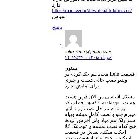
دارد:
https://macneed.ir/download-lulu-macos/
سپاس
پاسخ
solarism.ir@gmail.com
۱۲ خرداد ۱۴۰۵ - ۱۹:۴۹
ممنون
مجدد هم چک کردم در Lulu قسمت
ویدیو نصب خالی هست و چیزی
برای نمایش نداره.
مشکل اساسی من الان درین هست
که هر چه اپ که Gate keeper هست
رو تمام مراحل نصب رو تا انتها
میبرم جلو و نصب کامل میشه وپیام
سبز رنگ هم میاد ولی آخرش اپ ها
هیچ کدام نصب نمیشه و اتوماتیک کلا
اجکت میکنه. بعدش در قسمت
اپلیکیشن هیچ اثری ازشون نیست.