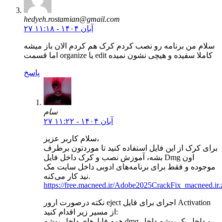
hedyeh.rostamian@gmail.com
۲۷ آبان ۱۴۰۴ - ۱۱:۱۸
سلام من برنامه رو نصب کردم کرک هم کردم الان باز میشه
اما قسمت organize یا edit کاملا سفیده و هیچی نشون نمیده
پاسخ
سام
۲۷ آبان ۱۴۰۴ - ۱۱:۲۲
سلام کاربر عزیز،
برای کرک از این فایل استفاده کنید تا موردتون برطرف
بشه، آموزش نصب و کرک داخل فایل Dmg اون
موجوده و فقط برای برنامه‌های ادوبی داخل سایت مک
نید کار می‌کنه.
https://free.macneed.ir/Adobe2025CrackFix_macneed.ir.
نکته درصورت ارور eject اجرای برای فایل Activation
از مسیر زیر اقدام کنید:
همه فایل‌های داخل پوشه dmg رو داخل یک پوشه داخل