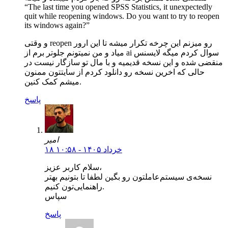
“The last time you opened SPSS Statistics, it unexpectedly
quit while reopening windows. Do you want to try to reopen
its windows again?”
و وقتی reopen رو میزنم این چرخه تکرار میشه تا این ارور
میاد و من نمیتونم جلوتر برم از ai سوال کردم میگه لایسنس
منقضی شده و این نسخه قدیمیه و با مال تو سازگار نیست در
حالی که اخرین نسخه رو دانلود کردم از سایتتون ممنون
میشم کمک کنین.
پاسخ
امیر
۱۸ خرداد ۱۴۰۵ - ۱۰:۵۸
سلام کاربر عزیز،
نسخه‌ی سیستم‌عاملتون رو بگین لطفا تا بتونیم بهتر
راهنمایی‌تون کنیم.
سپاس
پاسخ