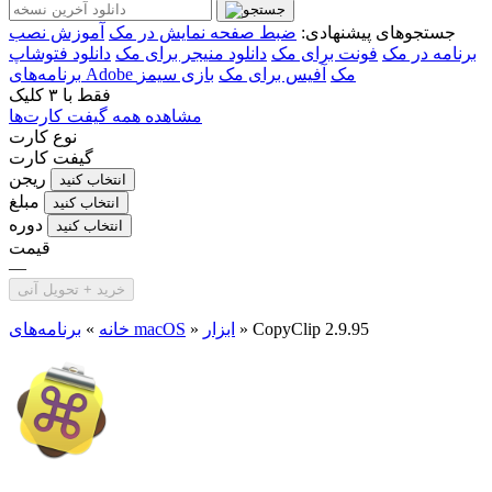
جستجوهای پیشنهادی:
ضبط صفحه نمایش در مک
آموزش نصب
برنامه در مک
فونت برای مک
دانلود منیجر برای مک
دانلود فتوشاپ
برنامه‌های Adobe مک
آفیس برای مک
بازی سیمز
فقط با
۳ کلیک
مشاهده همه گیفت کارت‌ها
نوع کارت
گیفت کارت
ریجن
انتخاب کنید
مبلغ
انتخاب کنید
دوره
انتخاب کنید
قیمت
—
خرید + تحویل آنی
CopyClip 2.9.95
»
ابزار
»
برنامه‌های macOS
خانه
»