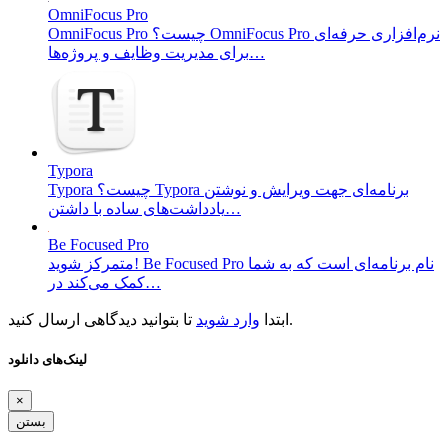
OmniFocus Pro
OmniFocus Pro چیست؟ OmniFocus Pro نرم‌افزاری حرفه‌ای
برای مدیریت وظایف و پروژه‌ها…
Typora
Typora چیست؟ Typora برنامه‌ای جهت ویرایش و نوشتن
یادداشت‌های ساده با داشتن…
Be Focused Pro
متمرکز شوید! Be Focused Pro نام برنامه‌ای است که به شما
کمک می‌کند در…
تا بتوانید دیدگاهی ارسال کنید.
ابتدا
وارد شوید
لینک‌های دانلود
×
بستن