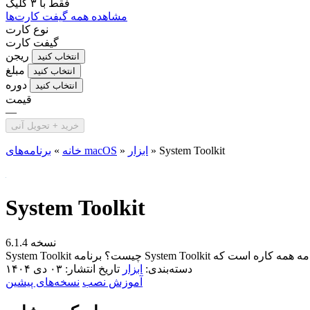
فقط با
۳ کلیک
مشاهده همه گیفت کارت‌ها
نوع کارت
گیفت کارت
ریجن
انتخاب کنید
مبلغ
انتخاب کنید
دوره
انتخاب کنید
قیمت
—
خرید + تحویل آنی
System Toolkit
»
ابزار
»
برنامه‌های macOS
خانه
»
System Toolkit
نسخه 6.1.4
دسته‌بندی:
ابزار
تاریخ انتشار: ۰۳ دی ۱۴۰۴
آموزش نصب
نسخه‌های پیشین