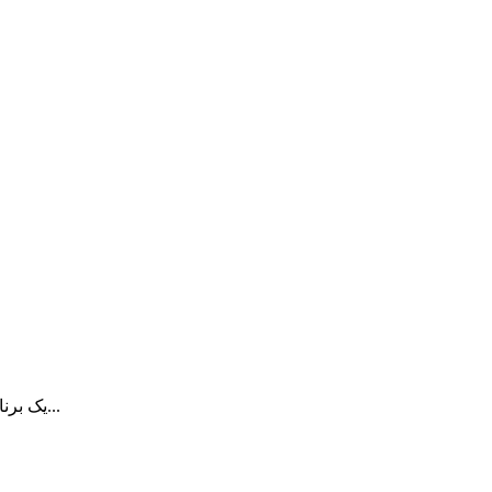
System Toolkit چیست؟ برنامه System Toolkit یک برنامه همه کاره است که...