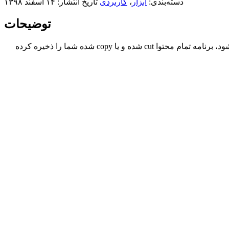
دسته‌بندی:
ابزار
،
کاربردی
تاریخ انتشار: ۱۴ اسفند ۱۳۹۸
توضیحات
یکی از راحت ترین و منحصر به فرد ترین برنامه های پرمیوم مدیریت Clipboard مک شما است. از منو بار شما اجرا می شود، برنامه تمام محتوا cut شده و یا copy شده شما را ذخیره کرده