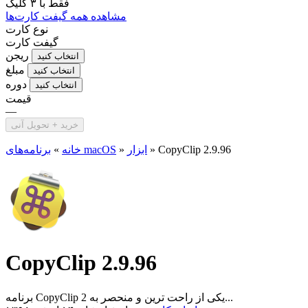
فقط با
۳ کلیک
مشاهده همه گیفت کارت‌ها
نوع کارت
گیفت کارت
ریجن
انتخاب کنید
مبلغ
انتخاب کنید
دوره
انتخاب کنید
قیمت
—
خرید + تحویل آنی
CopyClip 2.9.96
»
ابزار
»
برنامه‌های macOS
خانه
»
CopyClip 2.9.96
برنامه CopyClip 2 یکی از راحت ترین و منحصر به...