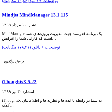
توضیحات + دانلود (۷۰,۸۶ مگابایت)
Mindjet MindManager 13.1.115
انتشار: ۱۰ مرداد ۱۳۹۹
MindManager یک برنامه قدرتمند جهت مدیریت پروژه‌های شما
است که کارایی شما را افزایش…
توضیحات + دانلود (۱۷۸,۴۱ مگابایت)
iThoughtsX 5.22
انتشار: ۳۰ تیر ۱۳۹۹
iThoughtsX به شما در رابطه با ایده ها و نظریه ها و اطلاعاتتان
کمک…