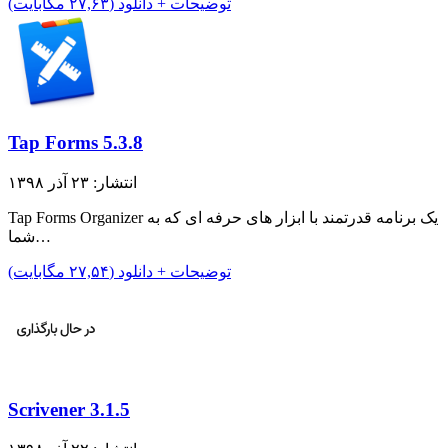
توضیحات + دانلود (۲۷,۶۳ مگابایت)
Tap Forms 5.3.8
انتشار: ۲۳ آذر ۱۳۹۸
Tap Forms Organizer یک برنامه قدرتمند با ابزار های حرفه ای که به
شما…
توضیحات + دانلود (۲۷,۵۴ مگابایت)
Scrivener 3.1.5