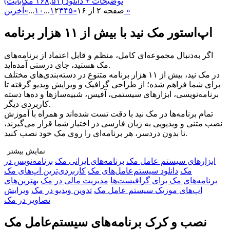
توضیحات + دانلود (۱۶۸,۵۱ مگابایت)
آخرین »
صفحه ۲ از ۱۶
«
۵
۴
۳
۲
۱
...
۱۰
...
»
اپ‌استور مک نید با بیش از ۱۱ هزار برنامه
اگر به‌دنبال مجموعه‌ای کامل، منظم و قابل اعتماد از برنامه‌های
مک هستید، جای درستی آمده‌اید.
در مک نید، بیش از ۱۱ هزار برنامه متنوع در دسته‌بندی‌های مختلف
برای شما فراهم شده؛ از طراحی گرافیک و ویرایش ویدیو گرفته تا
برنامه‌نویسی، ابزارهای سیستمی، آفیس، شبیه‌سازها و ده‌ها دسته
کاربردی دیگر.
تمام برنامه‌ها در مک نید با دقت تست شده‌اند و همراه با آموزش
نصب متنی و ویدیویی به زبان فارسی در اختیار شما قرار می‌گیرند،
تا بدون دردسر، هر برنامه‌ای را روی مک خود نصب کنید.
نمایش بیشتر
ابزار‌های سیستم عامل مک
برنامه‌های ایرانی مک
برنامه‌نویس در
چرا مک نید را انتخاب کنید؟
مک
دانلود سیستم‌عامل‌های مک
کاربردی‌ترین اپ‌های مک
🔹 تنوع بی‌نظیر: دسترسی به هزاران برنامه در دسته‌بندی‌های
برنامه‌های مک برای گرافیست‌ها
مدیریت مالی در مک
بهترین‌های
مختلف برای هر نوع نیاز
اپ‌های موزیک سیستم عامل مک
تدوین ویدیو در مک
ویرایش
🔹 راهنمای نصب کامل: آموزش قدم‌به‌قدم متنی و ویدیویی برای هر
تصاویر در مک
برنامه
🔹 پشتیبانی اختصاصی و نصب رایگان: اگر به مشکلی برخوردید، تیم
نصب و کرک برنامه‌های سیستم‌عامل مک
ما همراه شماست