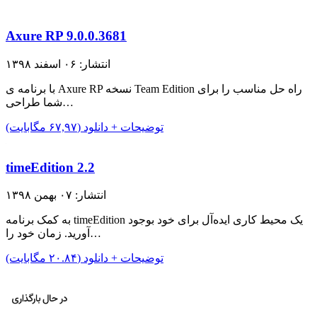
Axure RP 9.0.0.3681
انتشار: ۰۶ اسفند ۱۳۹۸
با برنامه ی Axure RP نسخه Team Edition راه حل مناسب را برای
شما طراحی…
توضیحات + دانلود (۶۷,۹۷ مگابایت)
timeEdition 2.2
انتشار: ۰۷ بهمن ۱۳۹۸
به کمک برنامه timeEdition یک محیط کاری ایده‌آل برای خود بوجود
آورید. زمان خود را…
توضیحات + دانلود (۲۰.۸۴ مگابایت)