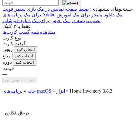
جستجوهای پیشنهادی:
ضبط صفحه نمایش در مک
بازی سیمز
فونت
برنامه‌های Adobe مک
دانلود منیجر برای مک
آموزش
برای مک
نصب برنامه در مک
آفیس برای مک
دانلود فتوشاپ
فقط با
۳ کلیک
مشاهده همه گیفت کارت‌ها
نوع کارت
گیفت کارت
ریجن
انتخاب کنید
مبلغ
انتخاب کنید
دوره
انتخاب کنید
قیمت
—
خرید + تحویل آنی
Home Inventory 3.8.3
»
ابزار
»
برنامه‌های macOS
خانه
»