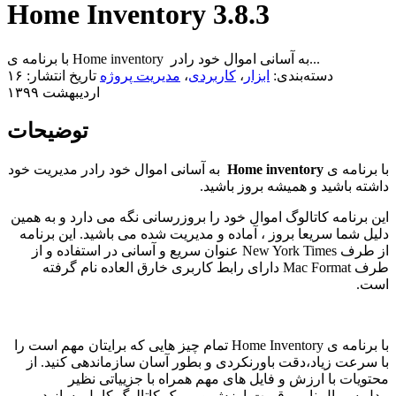
Home Inventory 3.8.3
با برنامه ی Home inventory به آسانی اموال خود رادر...
دسته‌بندی:
ابزار
،
کاربردی
،
مدیریت پروژه
تاریخ انتشار: ۱۶
اردیبهشت ۱۳۹۹
توضیحات
با برنامه ی
Home inventory
به آسانی اموال خود رادر مدیریت خود
داشته باشید و همیشه بروز باشید.
این برنامه کاتالوگ اموال خود را بروزرسانی نگه می دارد و به همین
دلیل شما سریعا بروز ، آماده و مدیریت شده می باشید. این برنامه
از طرف New York Times عنوان سریع و آسانی در استفاده و از
طرف Mac Format دارای رابط کاربری خارق العاده نام گرفته
است.
با برنامه ی Home Inventory تمام چیز هایی که برایتان مهم است را
با سرعت زیاد،دقت باورنکردی و بطور آسان سازماندهی کنید. از
محتویات با ارزش و فایل های مهم همراه با جزییاتی نظیر
مدل،سریال نامبر،قیمت،ارزش و … یک کاتالوگ کامل بسازید.