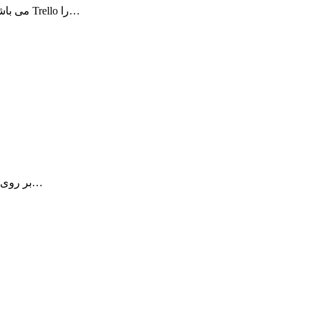
Paws for Trello یک برنامه دسکتاپ برای وبسایت Trello می باشد. این برنامه Trello را…
Screens یک برنامه فوق العاده جهت مدیریت VNC بر روی مک شما می باشد…