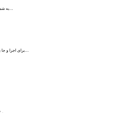
Corel Painter به شما در ساخت پروژه های هنری فوق العاده در تعداد زیادی…
برنامه App Pier یک برنامه keyboard-firendly برای اجرا و جا به جایی میان برنامه‌های…