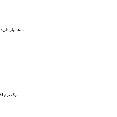
Script Debugger هر چیزی که شما برای رفع مشکلات AppleScript ها نیاز دارید را…
Cocktail یک نرم افزار تعمیز و نگهداری عمومی و ابزار بهینه سازی سیستم می…