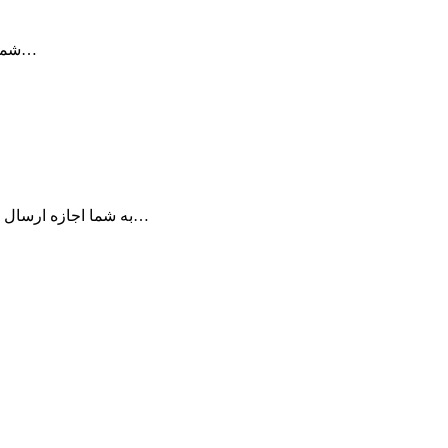
OnyX ابزاری برای نگه داری و بهینه سازی سیستم عامل OS X شما می…
برنامه Direct Message for Instagram به شما اجازه ارسال و دریافت پیام‌های دایرکت شبکه…