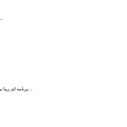
با برنامه ی Instat Translate کلمات و عبارت
Peakhour برنامه ای زیبا برای نشان دادن لحظه ایی فعالیت های اینترنتی شما بر روی…