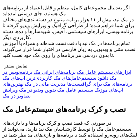
اگر به‌دنبال مجموعه‌ای کامل، منظم و قابل اعتماد از برنامه‌های
مک هستید، جای درستی آمده‌اید.
در مک نید، بیش از ۱۱ هزار برنامه متنوع در دسته‌بندی‌های مختلف
برای شما فراهم شده؛ از طراحی گرافیک و ویرایش ویدیو گرفته تا
برنامه‌نویسی، ابزارهای سیستمی، آفیس، شبیه‌سازها و ده‌ها دسته
کاربردی دیگر.
تمام برنامه‌ها در مک نید با دقت تست شده‌اند و همراه با آموزش
نصب متنی و ویدیویی به زبان فارسی در اختیار شما قرار می‌گیرند،
تا بدون دردسر، هر برنامه‌ای را روی مک خود نصب کنید.
نمایش بیشتر
ابزار‌های سیستم عامل مک
برنامه‌های ایرانی مک
برنامه‌نویس در
چرا مک نید را انتخاب کنید؟
مک
دانلود سیستم‌عامل‌های مک
کاربردی‌ترین اپ‌های مک
🔹 تنوع بی‌نظیر: دسترسی به هزاران برنامه در دسته‌بندی‌های
برنامه‌های مک برای گرافیست‌ها
مدیریت مالی در مک
بهترین‌های
مختلف برای هر نوع نیاز
اپ‌های موزیک سیستم عامل مک
تدوین ویدیو در مک
ویرایش
🔹 راهنمای نصب کامل: آموزش قدم‌به‌قدم متنی و ویدیویی برای هر
تصاویر در مک
برنامه
🔹 پشتیبانی اختصاصی و نصب رایگان: اگر به مشکلی برخوردید، تیم
نصب و کرک برنامه‌های سیستم‌عامل مک
ما همراه شماست
🔹 جامعه‌ی کاربران مک نید: ارتباط با کاربران دیگر، دریافت
در صورتی که قصد نصب و کرک برنامه‌ها و یا بازی‌های
تجربه‌ها و پرسش و پاسخ
سیستم‌عامل مک را توسط کارشناسان مک نید دارید، می‌توانید از
🔹 بروزرسانی مداوم: اضافه شدن برنامه‌های جدید و محبوب
لینک‌های رو‌به‌رو استفاده کنید تا برنامه‌ها و بازی‌های مد نظر شما در
به‌صورت منظم