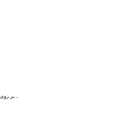
Screens یک برنامه فوق العاده جهت مدیریت VNC بر روی مک شما می باشد…