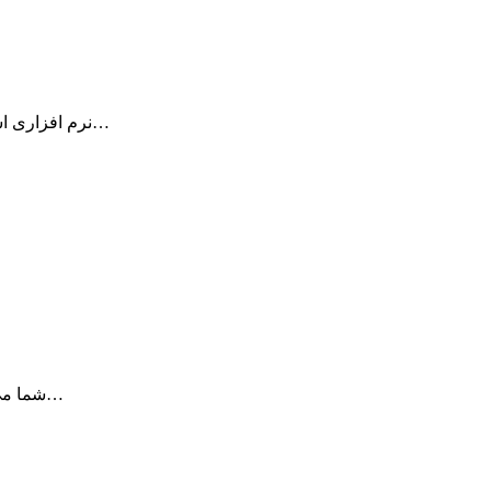
ClickRepair نرم افزاری است که به شما در بازگردانی صوت های آرشیو بندی شده…
با NetWork Utility X شما می توانید به سرعت تمام اطلاعات در مورد شبکه…