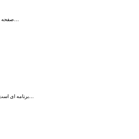
به کمک برنامه USB Lock صفحه نمایش خود را با یک دیوایس ذخیره کننده ی…
TextBar برنامه ای است که به شما امکان استفاده از اسکریپت‌ها جهت اضافه کردن…