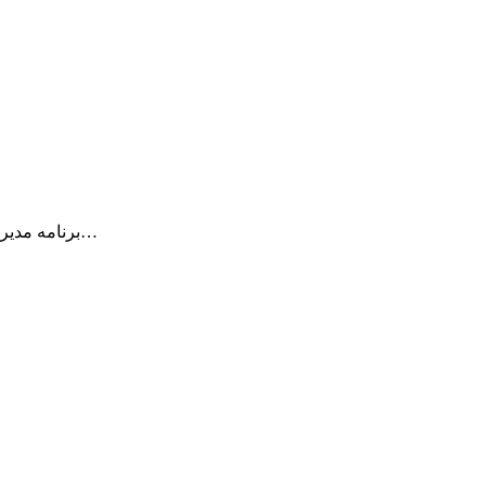
DEVONthink Pro Office برنامه مدیریت اطلاعات و .. شما می باشد . امروز همه…