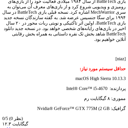
بازی BattleTech از سال ۱۹۸۴ میلادی فعالیت خود را از بازی‌های
رومیزی و ویدیویی شروع کرد و از بازی‌های معرف آن می‌توان به
سری MechWarrior اشاره کرد. نسخه قبلی بازی BattleTech در سال
۱۹۹۴ برای سگا جنسیس عرضه شد. به گفته سازندگان نسخه جدید
بازی BattleTech، اولین اثر تاکتیکی و نوبتی ربات محور در ۲۰ سال
اخیر در بازی‌های رایانه‌های شخصی خواهد بود. در نسخه جدید دانلود
BattleTech شاهد بخش تک نفره داستانی به همراه بخش رقابتی
آنلاین خواهیم بود.
[niaz]
حداقل سیستم مورد نیاز:
macOS High Sierra 10.13.3
پردازنده: Intel® Core™ i5-4670
مموری: ۸ گیگابایت رم
گرافیک: Nvidia® GeForce™ GTX 775M (2 GB
(0 نظر)
0/5
۱۲.۳ گیگابایت