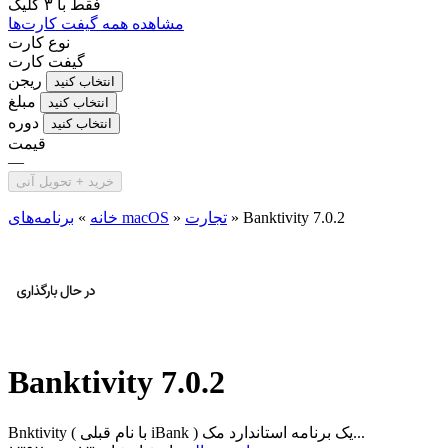
فقط با
۳ کلیک
مشاهده همه گیفت کارت‌ها
نوع کارت
گیفت کارت
ریجن
انتخاب کنید
مبلغ
انتخاب کنید
دوره
انتخاب کنید
قیمت
—
خرید + تحویل آنی
Banktivity 7.0.2
»
تجارت
»
برنامه‌های macOS
خانه
»
Banktivity 7.0.2
Bnktivity ( با نام قبلی iBank ) یک برنامه استاندارد مک...