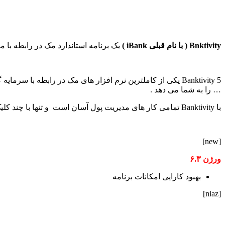
Bnktivity ( با نام قبلی iBank )
یک برنامه استاندارد مک در رابطه با 
… را به شما می دهد .
با Banktivity تمامی کار های مدیریت پول آسان است و تنها با چند کلیک همه کار ها انجام می شود . شما قادر به ساخت قدرتمند و داینامیک گزارش خرج هستید .
[new]
ورژن
۶.۳
بهبود کارایی امکانات برنامه
[niaz]