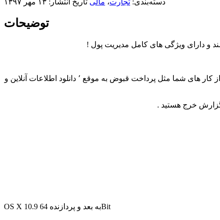
دسته‌بندی:
تجارت
،
مالی
تاریخ انتشار: ۱۳ مهر ۱۳۹۷
توضیحات
ند و دارای ویژگی های کامل مدیریت پول !
Banktivity 5 یکی از کاملترین نرم افزار های مک در رابطه با سرمایه گذاری می باشد. این برنامه به شما اجازه وارد شدن و ویرایش بسیاری از کار های شما مثل پرداخت قبوض به موقع ٬ دانلود اطلاعات آنلاین و
OS X 10.9 به بعد و پردازنده 64Bit