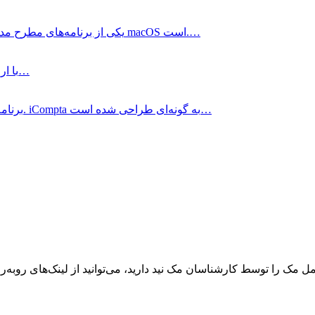
QuickBooks چیست؟ QuickBooks یکی از برنامه‌های مطرح مدیریت کسب و کار برای مک macOS است.…
برنامه Debit & Credit با ارائه گزارشاتی که بیشترین ارتباط را دارند…
iCompta برنامه‌ای ساده و قدرتمند برای مدیریت مالی شخصی است. iCompta به گونه‌ای طراحی شده است…
ک را توسط کارشناسان مک نید دارید، می‌توانید از لینک‌های رو‌به‌رو ا