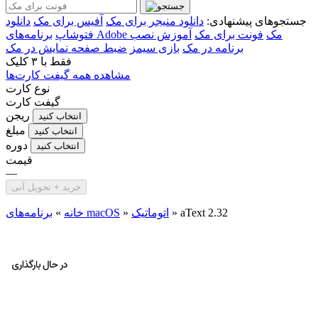
جستجوهای پیشنهادی:
دانلود منیجر برای مک
آفیس برای مک
دانلود
برنامه‌های Adobe مک
فونت برای مک
آموزش نصب
فتوشاپ
برنامه در مک
بازی سیمز
ضبط صفحه نمایش در مک
فقط با
۳ کلیک
مشاهده همه گیفت کارت‌ها
نوع کارت
گیفت کارت
ریجن
انتخاب کنید
مبلغ
انتخاب کنید
دوره
انتخاب کنید
قیمت
—
خرید + تحویل آنی
aText 2.32
»
اتوماتیک
»
برنامه‌های macOS
خانه
»