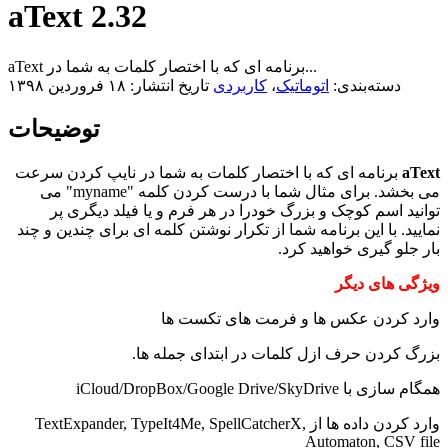
aText 2.32
aText برنامه ای که با اختصار کلمات به شما در...
دسته‌بندی:
اتوماتیک
،
کاربردی
تاریخ انتشار: ۱۸ فروردین ۱۳۹۸
توضیحات
aText
برنامه ای که با اختصار کلمات به شما در نایپ کردن سرعت
می بخشد. برای مثال شما با درست کردن کلمه "myname" می
توانید اسم کوچک و بزرگ خودرا در هر فرم و یا فیلد دیگری پر
نمایید. با این برنامه شما از تکرار نوشتن کلمه ای برای چندین و چند
بار جلو گیری خواهید کرد.
ویژگی های دیگر
وارد کردن عکس ها و فرمت های تکست ها
بزرگ کردن حرف ازل کلمات در ابتدای جمله ها.
همگام سازی با iCloud/DropBox/Google Drive/SkyDrive
وارد کردن داده ها از TextExpander, TypeIt4Me, SpellCatcherX,
Automaton, CSV file