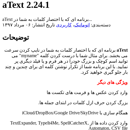
aText 2.24.1
aText برنامه ای که با اختصار کلمات به شما در...
دسته‌بندی:
اتوماتیک
،
کاربردی
تاریخ انتشار: ۰۶ مرداد ۱۳۹۷
توضیحات
aText
برنامه ای که با اختصار کلمات به شما در نایپ کردن سرعت
می بخشد. برای مثال شما با درست کردن کلمه "myname" می
توانید اسم کوچک و بزرگ خودرا در هر فرم و یا فیلد دیگری پر
نمایید. با این برنامه شما از تکرار نوشتن کلمه ای برای چندین و چند
بار جلو گیری خواهید کرد.
ویژگی های دیگر
وارد کردن عکس ها و فرمت های تکست ها
بزرگ کردن حرف ازل کلمات در ابتدای جمله ها.
همگام سازی با iCloud/DropBox/Google Drive/SkyDrive
وارد کردن داده ها از TextExpander, TypeIt4Me, SpellCatcherX,
Automaton, CSV file