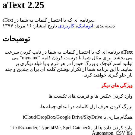
aText 2.25
aText برنامه ای که با اختصار کلمات به شما در...
دسته‌بندی:
اتوماتیک
،
کاربردی
تاریخ انتشار: ۱۶ مرداد ۱۳۹۷
توضیحات
aText
برنامه ای که با اختصار کلمات به شما در نایپ کردن سرعت
می بخشد. برای مثال شما با درست کردن کلمه "myname" می
توانید اسم کوچک و بزرگ خودرا در هر فرم و یا فیلد دیگری پر
نمایید. با این برنامه شما از تکرار نوشتن کلمه ای برای چندین و چند
بار جلو گیری خواهید کرد.
ویژگی های دیگر
وارد کردن عکس ها و فرمت های تکست ها
بزرگ کردن حرف ازل کلمات در ابتدای جمله ها.
همگام سازی با iCloud/DropBox/Google Drive/SkyDrive
وارد کردن داده ها از TextExpander, TypeIt4Me, SpellCatcherX,
Automaton, CSV file