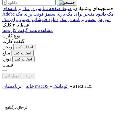
جستجوهای پیشنهادی:
ضبط صفحه نمایش در مک
برنامه‌های
Adobe مک
دانلود منیجر برای مک
بازی سیمز
فونت برای مک
آموزش نصب برنامه در مک
دانلود فتوشاپ
آفیس برای مک
فقط با
۳ کلیک
مشاهده همه گیفت کارت‌ها
نوع کارت
گیفت کارت
ریجن
انتخاب کنید
مبلغ
انتخاب کنید
دوره
انتخاب کنید
قیمت
—
خرید + تحویل آنی
aText 2.25
»
اتوماتیک
»
برنامه‌های macOS
خانه
»