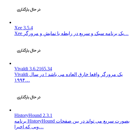
Xee 3.5.4
Xee یک برنامه سبک و سریع در رابطه با نمایش و مرورگر…
Vivaldi 3.6.2165.34
Vivaldi یک مرورگر واقعا خارق العاده می باشد ! در سال
۱۹۹۴…
HistoryHound 2.3.1
برنامه HistoryHound بصورت سریع می تواند در بین صفحات
وبی که اخیرا…