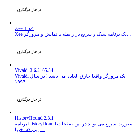
Xee 3.5.4
Xee یک برنامه سبک و سریع در رابطه با نمایش و مرورگر…
Vivaldi 3.6.2165.34
Vivaldi یک مرورگر واقعا خارق العاده می باشد ! در سال
۱۹۹۴…
HistoryHound 2.3.1
برنامه HistoryHound بصورت سریع می تواند در بین صفحات
وبی که اخیرا…