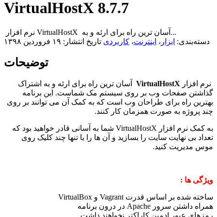
VirtualHostX 8.7.7
نرم افزار VirtualHostX آسان ترین راه برای ارئه و به...
دسته‌بندی:
ابزار
،
اینترنت
،
کاربردی
تاریخ انتشار: ۱۹ فروردین ۱۳۹۸
توضیحات
نرم افزار
VirtualHostX
آسان ترین راه برای ارئه و به اشتراک
گذاشتن صفحات وب بر روی سیستم مک شماست. این برنامه
بهترین راه برای طراحان وب است که به کمک آن می توانند بر روی
چند پروژه به صورت همزمان کار کنند.
به کمک نرم افزار VirtualHostX شما به آسانی قادر خواهید بود که
تعداد بی نهایت سایت را بسازید و آن ها را با تنها چند کلیک روی
موس مدیریت کنید.
ویژگی ها :
ساخته شده بر اساس قدرت Vagrant و VirtualBox
همراه داشتن سرور Apache در درون برنامه
رمزهای عبور ادمین کاراکتر نخواهند داشت