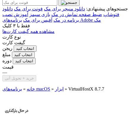
جستجوهای پیشنهادی:
دانلود منیجر برای مک
فونت برای مک
دانلود
فتوشاپ
ضبط صفحه نمایش در مک
بازی سیمز
آموزش نصب
برنامه‌های Adobe مک
برنامه در مک
آفیس برای مک
فقط با
۳ کلیک
مشاهده همه گیفت کارت‌ها
نوع کارت
گیفت کارت
ریجن
انتخاب کنید
مبلغ
انتخاب کنید
دوره
انتخاب کنید
قیمت
—
خرید + تحویل آنی
VirtualHostX 8.7.7
»
ابزار
»
برنامه‌های macOS
خانه
»