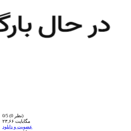
(0 نظر)
0/5
۲۳,۶۶ مگابایت
عضویت و دانلود