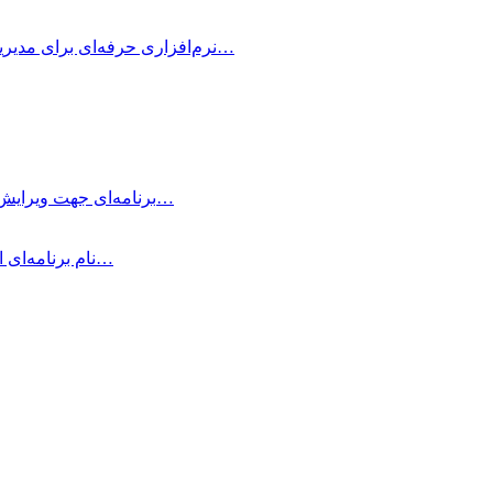
OmniFocus Pro چیست؟ OmniFocus Pro نرم‌افزاری حرفه‌ای برای مدیریت وظایف و پروژه‌ها…
Typora چیست؟ Typora برنامه‌ای جهت ویرایش و نوشتن یادداشت‌های ساده با داشتن…
متمرکز شوید! Be Focused Pro نام برنامه‌ای است که به شما کمک می‌کند در…