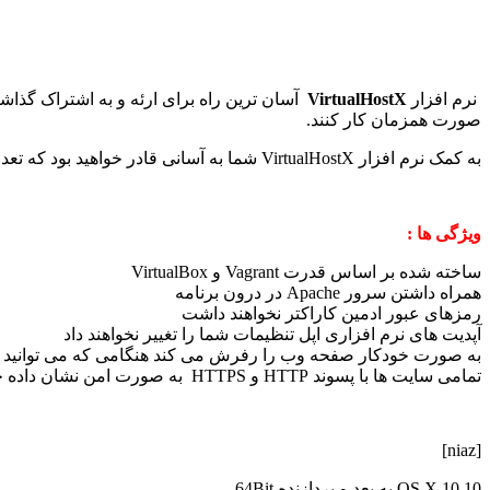
نرم افزار
VirtualHostX
آسان ترین راه برای ارئه و به اشتراک گذا
صورت همزمان کار کنند.
به کمک نرم افزار VirtualHostX شما به آسانی قادر خواهید بود که تعداد بی نهایت سایت را بسازید و آن ها را با تنها چند کلیک روی موس مدیریت کنید.
ویژگی ها :
ساخته شده بر اساس قدرت Vagrant و VirtualBox
همراه داشتن سرور Apache در درون برنامه
رمزهای عبور ادمین کاراکتر نخواهند داشت
آپدیت های نرم افزاری اپل تنظیمات شما را تغییر نخواهند داد
به صورت خودکار صفحه وب را رفرش می کند هنگامی که می توانید صف
تمامی سایت ها با پسوند HTTP و HTTPS به صورت امن نشان داده خواهند شد
[niaz]
OS X 10.10 به بعد و پردازنده 64Bit