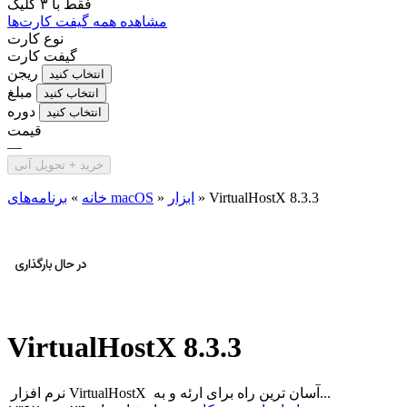
فقط با
۳ کلیک
مشاهده همه گیفت کارت‌ها
نوع کارت
گیفت کارت
ریجن
انتخاب کنید
مبلغ
انتخاب کنید
دوره
انتخاب کنید
قیمت
—
خرید + تحویل آنی
VirtualHostX 8.3.3
»
ابزار
»
برنامه‌های macOS
خانه
»
VirtualHostX 8.3.3
نرم افزار VirtualHostX آسان ترین راه برای ارئه و به...