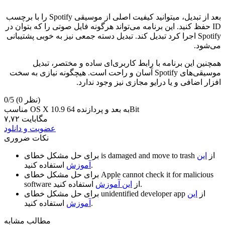
بعد از تبدیل، میتوانید کیفیت اصلی از موسیقی Spotify را با برچسب
ID حفظ کنید. این برنامه می‌تواند هرگونه فایل صوتی را که بتوان در
Spotify اجرا کرد تبدیل کند. تبدیل دسته جمعی نیز به خوبی پشتیبانی
می‌شود.
همچنین این برنامه با رابط کاربری‌ای ساده و مختصر، تبدیل
موسیقی‌های Spotify آسان و راحت است. هیچگونه نیازی به سخت
افزار اضافی و یا درایو مجازی نیز وجود ندارد.
(0 نظر)
0/5
مناسب OS X 10.9 به بعد و پردازنده 64Bit
۷,۷۲ مگابایت
عضویت و دانلود
نکات ضروری
از
این
is damaged and move to trash
برای حل مشکل خطای
استفاده کنید.
آموزش
Apple cannot check it for malicious
برای حل مشکل خطای
استفاده کنید.
از
این آموزش
software
از
این
unidentified developer app
برای حل مشکل خطای
استفاده کنید.
آموزش
مطالب مشابه