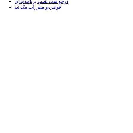
درخواست نصب برنامه/بازی
قوانین و مقررات مک نید