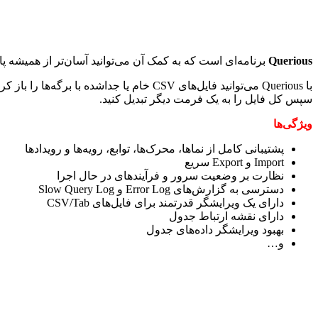
Querious
برنامه‌ای است که به کمک آن می‌توانید آسان‌تر از همیشه پایگاه داده‌های MySQL و MariaDB خود را مشاهده، جست‌وجو، ویرایش کنید، آن‌ها را بسازید 
با Querious می‌توانید فایل‌های CSV خام ی
سپس کل فایل را به یک فرمت دیگر تبدیل کنید.
ویژگی‌ها
پشتیبانی کامل از نماها، محرک‌ها، توابع، رویه‌ها و رویدادها
Import و Export سریع
نظارت بر وضعیت سرور و فرآیندهای در حال اجرا
دسترسی به گزارش‌های Error Log و Slow Query Log
دارای یک ویرایشگر قدرتمند برای فایل‌های CSV/Tab
دارای نقشه ارتباط جدول
بهبود ویرایشگر داد‌ه‌های جدول
و…