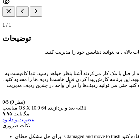
1
/
1
توضیحات
 مدرن برای کسانی که به تازگی به این جامعه پیوسته اند بسیار کاربردی است. Postico برای کسانی که از قبل با مک کار می‌کردند آشنا بنظر خواهد رسید. تنها کافیست به
‌ای تر از همیشه شوید. این برنامه کارش پیدا کردن فایل هاست! ردیف‌ها را محدود کنید،
ده کنید حتی می توانید ردیف‌ها را در آن واحد در چندین ردیف مدیریت
(0 نظر)
0/5
مناسب OS X 10.9 به بعد و پردازنده 64Bit
۹,۹۵ مگابایت
عضویت و دانلود
نکات ضروری
is damaged and move to trash
برای حل مشکل خطای