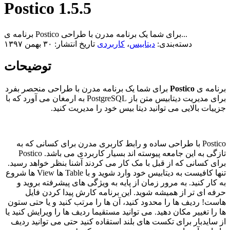
Postico 1.5.5
برنامه ی Postico برای شما یک برنامه مدرن با طراحی...
دسته‌بندی:
دیتابیس
،
کاربردی
تاریخ انتشار: ۳۰ بهمن ۱۳۹۷
توضیحات
برنامه ی
Postico
برای شما یک برنامه مدرن با طراحی منحصر بفرد
برای مدیریت دیتابیس متن باز PostgreSQL به ارمغان می آورد که با
جزییات بالایی می توانید دیتا بیس خود را مدیریت کنید.
Postico با طراحی ساده و رابط کاربری مدرن برای کسانی که به
تازگی به این جامعه پیوسته اند بسیار کاربردی می باشد. Postico
برای کسانی که از قبل با مک کار می کردند آشنا بنظر خواهد رسید.
تنها کافیست به دیتابیس خود وارد شوید و با Table ها View ها شروع
به کار کنید. به مرور زمان از پایه به ویژگی های پیشرفته بروید و
حرفه ای تر از همیشه شوید. این برنامه کارش پیدا کردن فایل
هاست! ردیف ها را محدود کنید، آن ها را مرتب کنید و یا حتی ستون
ها را تغییر مکان دهید. می توانید مستقیما ردیف ها را ویرایش کنید یا
از سایدبار برای تکست های بلند استقاده کنید حتی می توانید ردیف