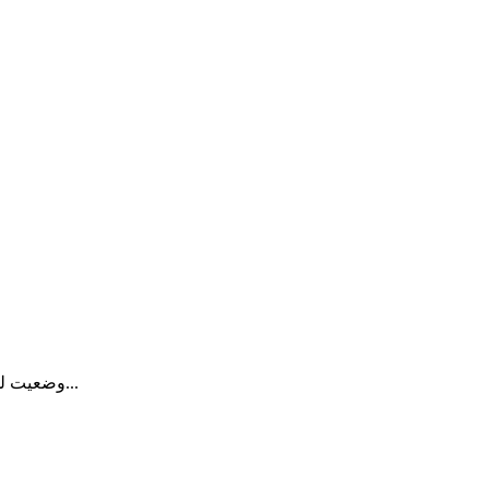
به کمک Network & Battery وضعیت لحظه‌ای سرعت اینترنت، ترافیک مصرفی...