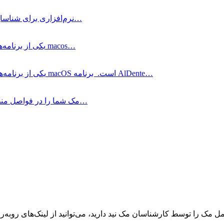
WhatCable Pro چیست و چه کاربردی دارد؟ WhatCable Pro نرم‌افزاری برای شناسایی…
BetterZip چیست؟ BetterZip یکی از برنامه‌های مطرح مدیریت فایل برای مک macos…
AlDente Pro چیست؟ AlDente Pro یکی از برنامه‌های مدیریت باتری برای مک macOS است. برنامه AlDente…
LookAway چیست؟ LookAway مک شما را در فواصل منظم به حالت استراحت می‌برد…
ک را توسط کارشناسان مک نید دارید، می‌توانید از لینک‌های رو‌به‌رو ا