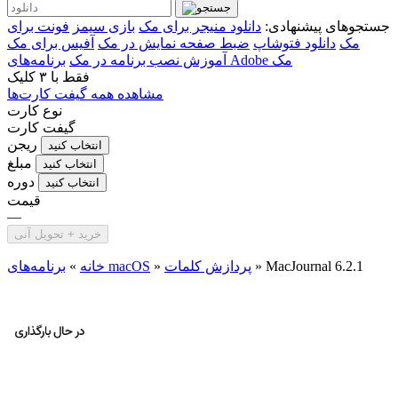
جستجوهای پیشنهادی:
دانلود منیجر برای مک
بازی سیمز
فونت برای
مک
دانلود فتوشاپ
ضبط صفحه نمایش در مک
آفیس برای مک
برنامه‌های Adobe مک
آموزش نصب برنامه در مک
فقط با
۳ کلیک
مشاهده همه گیفت کارت‌ها
نوع کارت
گیفت کارت
ریجن
انتخاب کنید
مبلغ
انتخاب کنید
دوره
انتخاب کنید
قیمت
—
خرید + تحویل آنی
MacJournal 6.2.1
»
پردازش کلمات
»
برنامه‌های macOS
خانه
»