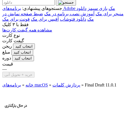
برنامه‌های Adobe مک
بازی سیمز
دانلود
جستجوهای پیشنهادی:
منیجر برای مک
آموزش نصب برنامه در مک
ضبط صفحه نمایش در
مک
دانلود فتوشاپ
آفیس برای مک
فونت برای مک
فقط با
۳ کلیک
مشاهده همه گیفت کارت‌ها
نوع کارت
گیفت کارت
ریجن
انتخاب کنید
مبلغ
انتخاب کنید
دوره
انتخاب کنید
قیمت
—
خرید + تحویل آنی
Final Draft 11.0.1
»
پردازش کلمات
»
برنامه‌های macOS
خانه
»