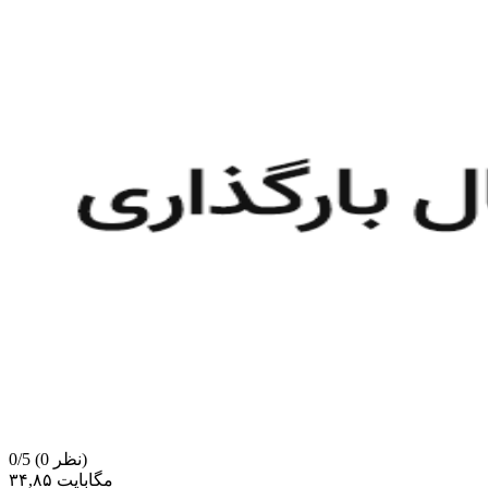
(0 نظر)
0/5
۳۴,۸۵ مگابایت