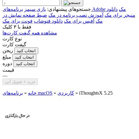
برنامه‌های Adobe مک
دانلود
جستجوهای پیشنهادی:
بازی سیمز
منیجر برای مک
آموزش نصب برنامه در مک
ضبط صفحه نمایش در
مک
آفیس برای مک
دانلود فتوشاپ
فونت برای مک
فقط با
۳ کلیک
مشاهده همه گیفت کارت‌ها
نوع کارت
گیفت کارت
ریجن
انتخاب کنید
مبلغ
انتخاب کنید
دوره
انتخاب کنید
قیمت
—
خرید + تحویل آنی
iThoughtsX 5.25
»
کاربردی
»
برنامه‌های macOS
خانه
»