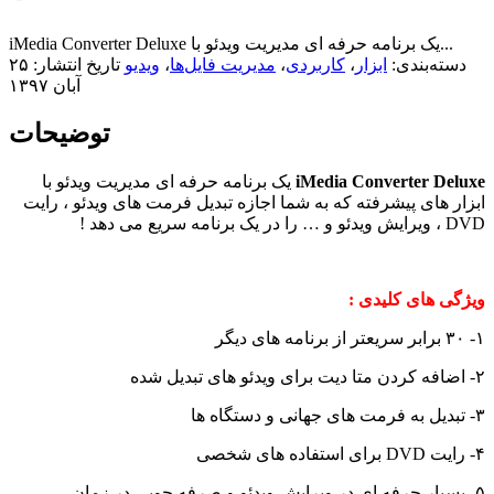
iMedia Converter Deluxe یک برنامه حرفه ای مدیریت ویدئو با...
دسته‌بندی:
ابزار
،
کاربردی
،
مدیریت فایل‌ها
،
ویدیو
تاریخ انتشار: ۲۵
آبان ۱۳۹۷
توضیحات
iMedia Converter Deluxe
یک برنامه حرفه ای مدیریت ویدئو با
ابزار های پیشرفته که به شما اجازه تبدیل فرمت های ویدئو ، رایت
DVD ، ویرایش ویدئو و … را در یک برنامه سریع می دهد !
ویژگی های کلیدی :
۱- ۳۰ برابر سریعتر از برنامه های دیگر
۲- اضافه کردن متا دیت برای ویدئو های تبدیل شده
۳- تبدیل به فرمت های جهانی و دستگاه ها
۴- رایت DVD برای استفاده های شخصی
۵- بسیار حرفه ای در ویرایش ویدئو و صرفه جویی در زمان