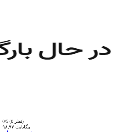
(0 نظر)
0/5
۹۸,۹۷ مگابایت