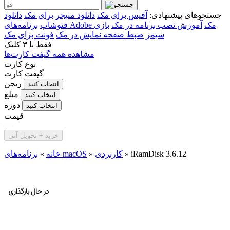
جستجوهای پیشنهادی:
آفیس برای مک
دانلود منیجر برای مک
دانلود
برنامه‌های Adobe مک
آموزش نصب برنامه در مک
بازی
فتوشاپ
سیمز
ضبط صفحه نمایش در مک
فونت برای مک
فقط با
۳ کلیک
مشاهده همه گیفت کارت‌ها
نوع کارت
گیفت کارت
ریجن
انتخاب کنید
مبلغ
انتخاب کنید
دوره
انتخاب کنید
قیمت
—
خرید + تحویل آنی
iRamDisk 3.6.12
»
کاربردی
»
برنامه‌های macOS
خانه
»