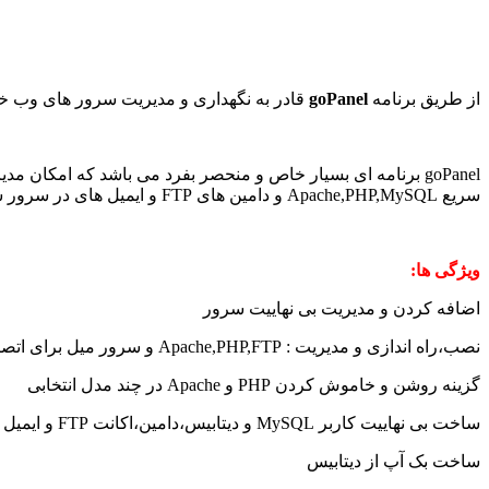
از طریق برنامه
goPanel
قادر به نگهداری و مدیریت سرور های وب خود 
سریع Apache,PHP,MySQL و دامین های FTP و ایمیل های در سرور شما. این برنامه به شما اجازه متصل شده سریع به متصل شدن بینهایت سرور های لینوکس را می دهد.
ویژگی ها:
اضافه کردن و مدیریت بی نهاییت سرور
نصب،راه اندازی و مدیریت : Apache,PHP,FTP و سرور میل برای اتصال به سرور های و هاست ها
گزینه روشن و خاموش کردن PHP و Apache در چند مدل انتخابی
ساخت بی نهاییت کاربر MySQL و دیتابیس،دامین،اکانت FTP و ایمیل ها
ساخت بک آپ از دیتابیس