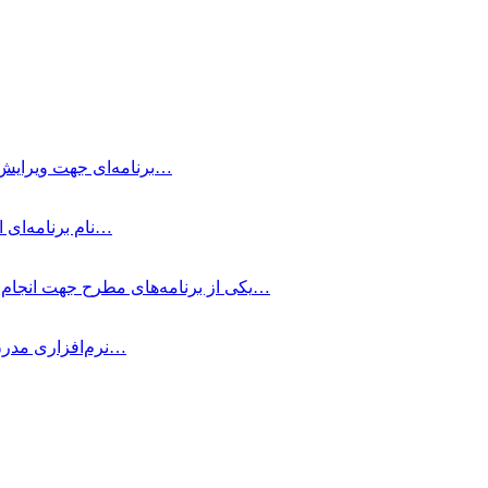
Typora چیست؟ Typora برنامه‌ای جهت ویرایش و نوشتن یادداشت‌های ساده با داشتن…
متمرکز شوید! Be Focused Pro نام برنامه‌ای است که به شما کمک می‌کند در…
Microsoft Office چیست؟ Microsoft Office یکی از برنامه‌های مطرح جهت انجام کار‌های اداری برای…
AirMail Pro چیست؟ AirMail Pro نرم‌افزاری مدرن برای مدیریت ایمیل در مک…