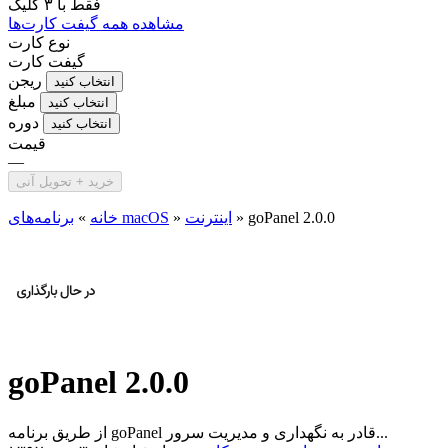
فقط با
۳ کلیک
مشاهده همه گیفت کارت‌ها
نوع کارت
گیفت کارت
ریجن
انتخاب کنید
مبلغ
انتخاب کنید
دوره
انتخاب کنید
قیمت
—
خرید + تحویل آنی
goPanel 2.0.0
»
اینترنت
»
برنامه‌های macOS
خانه
»
goPanel 2.0.0
از طریق برنامه goPanel قادر به نگهداری و مدیریت سرور...