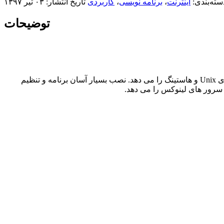
سته‌بندی:
اینترنت
،
برنامه نویسی
،
کاربردی
تاریخ انتشار: ۰۳ تیر ۱۳۹۷
توضیحات
goPanel برنامه ای بسیار خاص و منحصر بفرد می باشد که امکان مدیریت سرور وب ها در کنترل پنل برنامه که شما در سرور با پایگاه داده ای Unix و هاستینگ را می دهد. نصب بسیار آسان برنامه و تنظیم