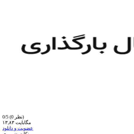
(0 نظر)
0/5
۱۳,۸۳ مگابایت
عضویت و دانلود
نکات ضروری