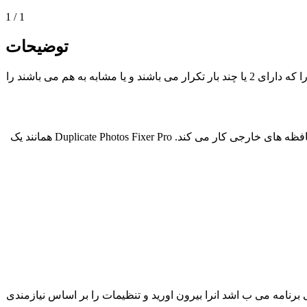
1
/
1
توضیحات
برنامه ای عالی برای فیکس کردن عکس ها می باشد که به سادگی عکس ها را اسکن می نماید و ان دسته ای را که دارای 2 یا چند بار تکرار می باشند و یا مشابه به هم می باشند را
که این کار بستگی به سطح منطبق پذیری می باشد که شما انتخاب می نمایید. این ابزار فریفتگی با iPhoto و در کنار ان با عکس های درون حافظه های خارجی کار می کند. Duplicate Photos Fixer Pro همانند یک
برنامه می ب اشد انرا بیرون اورید و تنظیمات را بر اساس نیازمندی