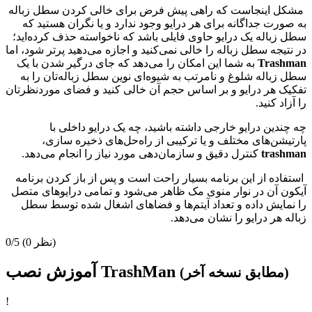
مشکل اینجاست که راهی پیش فرض برای خالی کردن سطل زباله
به صورت جداگانه برای هر درایو وجود ندارد و یا نگران هستید که
سطل زباله یک درایو حاوی فایلی باشد که ناخواسته حذف کرده‌اید؛
در نتیجه سطل زباله را خالی نمی‌کنید و اجازه می‌دهید پرتر شود، اما
Trashman
به شما این امکان را می‌دهد که جای درگیر شدن با یک
سطل زباله شلوغ و نامرتب به شیوه‌ای نوین سطل زباله‌تان را به
تفکیک هر درایو و بر اساس حجم آن خالی کنید و فضای موردنظرتان
را آزاد کنید.
چه چندین درایو خارجی داشته باشید، چه یک درایو داخلی با
پارتیشن‌های مختلف و یا ترکیبی از راه‌‌حل‌های ذخیره‌ سازی،
trashman
کنترل دقیق و سازمان‌دهی مورد نیاز را انجام می‌دهد.
استفاده از این برنامه بسیار راحت است و پس از باز کردن برنامه
آیکون آن در نوار منوی مک ظاهر می‌شود و تمامی درایوهای متصل
را نمایش داده و تعداد آیتم‌ها و فضاهای اشغال شده توسط سطل
زباله هر درایو را نشان می‌دهد.
(0 نظر)
0/5
آموزش نصب TrashMan
(مطابق نسخه آخر)
!