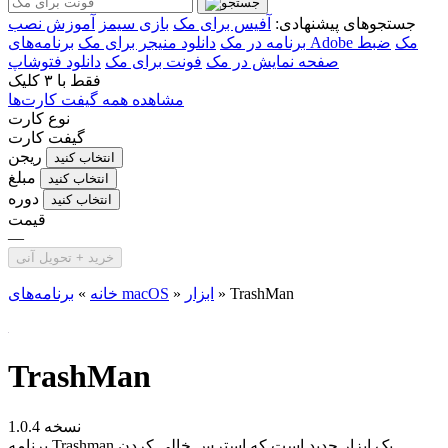
جستجوهای پیشنهادی:
آفیس برای مک
بازی سیمز
آموزش نصب
برنامه‌های Adobe مک
ضبط
برنامه در مک
دانلود منیجر برای مک
صفحه نمایش در مک
فونت برای مک
دانلود فتوشاپ
فقط با
۳ کلیک
مشاهده همه گیفت کارت‌ها
نوع کارت
گیفت کارت
ریجن
انتخاب کنید
مبلغ
انتخاب کنید
دوره
انتخاب کنید
قیمت
—
خرید + تحویل آنی
TrashMan
»
ابزار
»
برنامه‌های macOS
خانه
»
TrashMan
نسخه 1.0.4
برنامه Trashman یک ابزار جدید است که استرس خالی کردن...